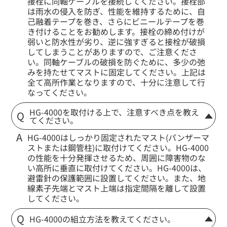
接栓に同軸ケーブルを接続してください。接栓部
は雨水の侵入を防ぎ、性能を維持するために、自
己融着テープを巻き、さらにビニールテープを巻
き付けることをお勧めします。接栓の締め付けが
弱いと防水性が劣り、逆に強すぎると接栓が破損
してしまうことがありますので、ご注意くださ
い。同軸ケーブルの破損を防ぐために、多少の弛
みを持たせてマストに固定してください。上記は
全て高所作業となりますので、十分に注意して行
なってください。
HG-4000を取付ける上で、注意すべき点を教え
てください。
HG-4000はしっかり固定されたマスト(パンザーマ
ストまたは鋼管柱)に取付けてください。HG-4000
の性能を十分発揮させるため、周囲に障害物のな
い高所に垂直に取付けてください。HG-4000は、
避雷針の保護範囲に設置してください。また、地
線素子先端とマスト上端は指定間隔を離して設置
してください。
HG-4000の組立方法を教えてください。