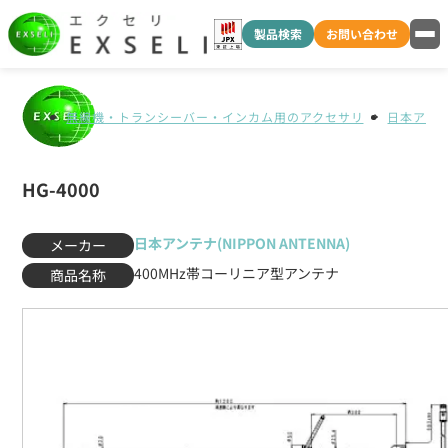
製品検索
お問い合わせ
無線機・トランシーバー・インカム用のアクセサリ
日本アンテナ
HG-4000
日本アンテナ(NIPPON ANTENNA)
メーカー
400MHz帯コーリニア型アンテナ
商品名称