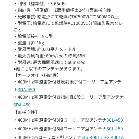
・利得〔標準値〕: 3.65dBi
・指向性〔標準値〕: E面半値幅±24° H面無指向性
・絶縁抵抗: 給電点にて乾燥時DC500Vにて500MΩ以上
・耐電圧: 給電点にて乾燥時AC1000V1分間加え異常ない
こと
・給電部接栓: N-J型
・重量: 約1.1kg
・受風面積: 約0.03平方メートル
・最大受風荷重: 60m/secの時 約65N
・耐風速: 最大瞬間風速にて60m/sec
●他にも以下のアンテナがあります。
【カージオイド指向性】
・400MHz帯 避雷針付き反射素子付コーリニア型アンテ
ナ
3DA-450
・400MHz帯 避雷針付き指向性6段コーリニア型アンテナ
6DA-450
【無指向性】
・400MHz帯 避雷針付3段コーリニア型アンテナ
3CL-450
・400MHz帯 避雷針付6段コーリニア型アンテナ
6CL-450
・400MHz帯コーリニア型アンテナ
HG-4001 / HG-4001A