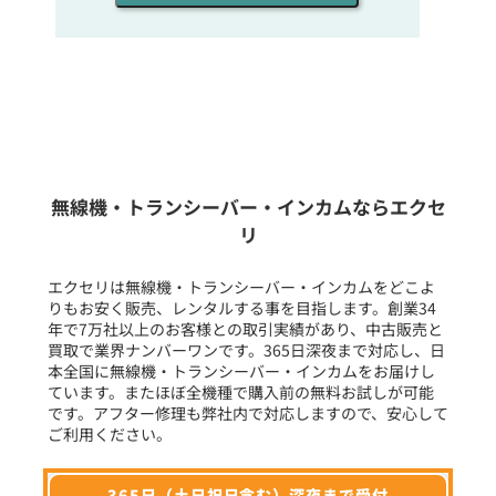
同時通話人数を選ぶ
販売
/
レンタル
/
リース
新品
/
中古
生産終了品を含む
無線機・トランシーバー・インカムならエクセ
リ
フリーワード入力(製品名等)
エクセリは無線機・トランシーバー・インカムをどこよ
りもお安く販売、レンタルする事を目指します。創業34
年で7万社以上のお客様との取引実績があり、中古販売と
選択条件をリセット
買取で業界ナンバーワンです。365日深夜まで対応し、日
本全国に無線機・トランシーバー・インカムをお届けし
ています。またほぼ全機種で購入前の無料お試しが可能
です。アフター修理も弊社内で対応しますので、安心して
ご利用ください。
365日（土日祝日含む）深夜まで受付