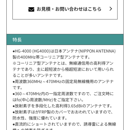
お見積・お問い合わせ
はこちら
特長
●HG-4000 (HG4000)は日本アンテナ(NIPPON ANTENNA)
製の400MHz帯コーリニア型アンテナです。
※コーリニア型アンテナとは、無線通信用の高利得アン
テナであり、主に超短波から極超短波において用いられ
ることが多いアンテナです。
●周波数360MHz～470MHzの固定局無線機用のアンテナ
です。
●360～470MHz内の一指定周波数ですので、ご注文時に
はfo(中心周波数/MHz)をご指定下さい。
●放射素子を多段化した高利得3.65dBiのアンテナです。
●放射素子はがFRP製のカバーでおおわれていますので、
防水性、強度に優れています。
●直流的にショートされていますので、誘導雷による無線
機への被害を防ぎます。