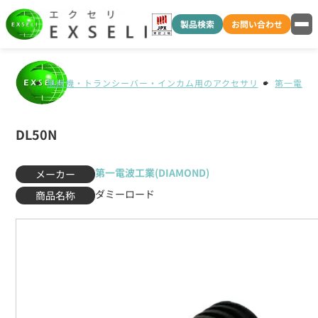
製品検索
お問い合わせ
無線機・トランシーバー・インカム用のアクセサリ
第一電波工業
DL50N
第一電波工業(DIAMOND)
メーカー
ダミーロード
商品名称