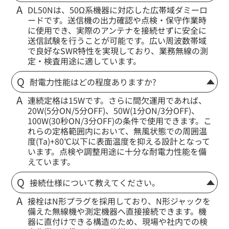
DL50Nは、50Ω系機器に対応した広帯域ダミーロ
ードです。送信機の出力確認や点検・保守作業時
に使用でき、実際のアンテナを接続せずに安全に
送信試験を行うことが可能です。広い周波数帯域
で良好なSWR特性を実現しており、業務無線の測
定・検査用途に適しています。
耐電力性能はどの程度ありますか?
連続定格は15Wです。さらに間欠運用であれば、
20W(5分ON/5分OFF)、50W(1分ON/3分OFF)、
100W(30秒ON/3分OFF)の条件で使用できます。こ
れらの定格範囲内において、無風状態での周囲温
度(Ta)+80℃以下に表面温度を抑える設計となって
います。点検や調整用途に十分な耐電力性能を備
えています。
接続仕様について教えてください。
接栓はN形プラグを採用しており、N形ジャックを
備えた無線機や測定機器へ直接接続できます。機
器に直付けできる構造のため、現場や社内での検