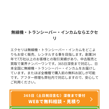
販売
/
レンタル
/
リース
新品
/
中古
生産終了品を含む
無線機・トランシーバー・インカムならエクセ
リ
フリーワード入力(製品名等)
エクセリは無線機・トランシーバー・インカムをどこよ
りもお安く販売、レンタルする事を目指します。創業34
年で7万社以上のお客様との取引実績があり、中古販売と
選択条件をリセット
買取で業界ナンバーワンです。365日深夜まで対応し、日
本全国に無線機・トランシーバー・インカムをお届けし
ています。またほぼ全機種で購入前の無料お試しが可能
です。アフター修理も弊社内で対応しますので、安心して
ご利用ください。
365日（土日祝日含む）深夜まで受付
WEBで無料相談・見積り