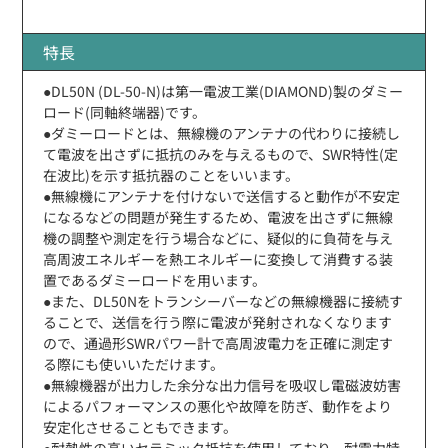
特長
●DL50N (DL-50-N)は第一電波工業(DIAMOND)製のダミー
ロード(同軸終端器)です。
●ダミーロードとは、無線機のアンテナの代わりに接続し
て電波を出さずに抵抗のみを与えるもので、SWR特性(定
在波比)を示す抵抗器のことをいいます。
●無線機にアンテナを付けないで送信すると動作が不安定
になるなどの問題が発生するため、電波を出さずに無線
機の調整や測定を行う場合などに、疑似的に負荷を与え
高周波エネルギーを熱エネルギーに変換して消費する装
置であるダミーロードを用います。
●また、DL50Nをトランシーバーなどの無線機器に接続す
ることで、送信を行う際に電波が発射されなくなります
ので、通過形SWRパワー計で高周波電力を正確に測定す
る際にも使いいただけます。
●無線機器が出力した余分な出力信号を吸収し電磁波妨害
によるパフォーマンスの悪化や故障を防ぎ、動作をより
安定化させることもできます。
●耐熱性の高いセラミック抵抗を使用しており、耐電力特