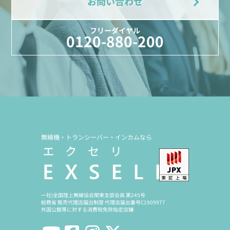
お問い合わせ
フリーダイヤル
0120-880-200
無線機・トランシーバー・インカムなら
一社)全国陸上無線協会関東支部会員 第245号
総務省 販売代理店届出制度 代理店届出番号C1909977
外国公館等に対する消費税免除指定店舗