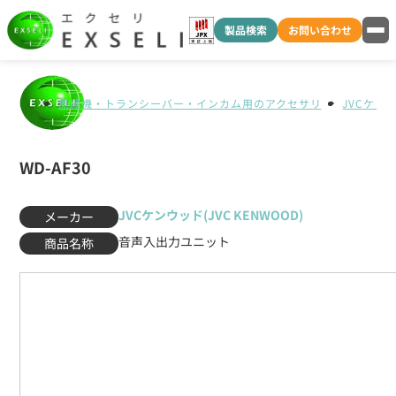
製品検索
お問い合わせ
無線機・トランシーバー・インカム用のアクセサリ
JVCケンウ
WD-AF30
JVCケンウッド(JVC KENWOOD)
メーカー
音声入出力ユニット
商品名称