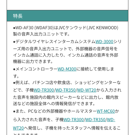
特長
●WD-AF30 (WDAF30)はJVCケンウッド(JVC KENWOOD)
製の音声入出力ユニットです。
●デジタルワイヤレスインターカムシステム
WD-3000
シリ
ーズ用の音声入出力ユニットで、外部機器の音声信号を
インカム通話に入力したり、インカム通話の音声を外部
機器に出力できます。
●メインコントローラー
WD-M300
に接続して使用しま
す。
●例えば、パチンコ店や飲食店、ショッピングセンターな
どで、子機
WD-TR300
/
WD-TR350
/
WD-WT20
から入力され
た音声を施設内の館内スピーカーなどに出力し、館内放
送などの施設全体への情報発信ができます。
●また、PCなどの外部機器やホールマスター
WT-MC60
か
ら入力された音声を、子機
WD-TR300
/
WD-TR350
/
WD-
WT20
へ発信し、子機を持ったスタッフへ情報を伝えるこ
ともできます。