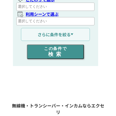
利用シーンで選ぶ
通信距離を選ぶ
さらに条件を絞る
出力を選ぶ
この条件で
検索
同時通話人数を選ぶ
販売
/
レンタル
/
リース
新品
/
中古
生産終了品を含む
無線機・トランシーバー・インカムならエクセ
リ
フリーワード入力(製品名等)