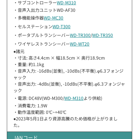
・サブコントローラー
WD-M310
・音声入出力ユニットWD-AF30
・多機能操作器
WD-MC30
・セルステーション
WD-T300
・ポータブルトランシーバー
WD-TR300
/
WD-TR350
・ワイヤレストランシーバー
WD-WT20
●諸元
・寸法: 高さ4.4cm × 幅18.5cm × 奥行18.9cm
・重量: 約1.1kg
・音声入力: -16dBs(並衡), -10dBs(不平衡).φ6.3フォンジ
ャック
・音声出力: -4dBs(並衡), -10dBs(不平衡).φ6.3フォンジャ
ック
・電源: DC48V(WD-M300/
WD-M310
より供給)
・消費電力: 1.9W
・動作温度範囲: 0℃~+40℃
●2023年5月1日より資源高騰のため価格が上がりまし
た。
JANコード