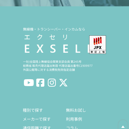
無線機・トランシーバー・インカムなら
一社)全国陸上無線協会関東支部会員 第245号
総務省 販売代理店届出制度 代理店届出番号C1909977
外国公館等に対する消費税免除指定店舗
種別で探す
無料お試し
メーカーで探す
利用事例
通信距離で探す
コラム