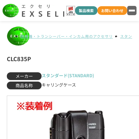
製品検索
お問い合わせ
無線機・トランシーバー・インカム用のアクセサリ
スタンダード
CLC835P
スタンダード(STANDARD)
メーカー
キャリングケース
商品名称