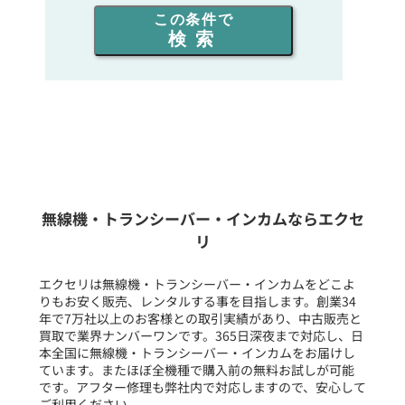
この条件で
検索
同時通話人数を選ぶ
販売
/
レンタル
/
リース
新品
/
中古
生産終了品を含む
無線機・トランシーバー・インカムならエクセ
リ
フリーワード入力(製品名等)
エクセリは無線機・トランシーバー・インカムをどこよ
りもお安く販売、レンタルする事を目指します。創業34
年で7万社以上のお客様との取引実績があり、中古販売と
選択条件をリセット
買取で業界ナンバーワンです。365日深夜まで対応し、日
本全国に無線機・トランシーバー・インカムをお届けし
ています。またほぼ全機種で購入前の無料お試しが可能
です。アフター修理も弊社内で対応しますので、安心して
ご利用ください。