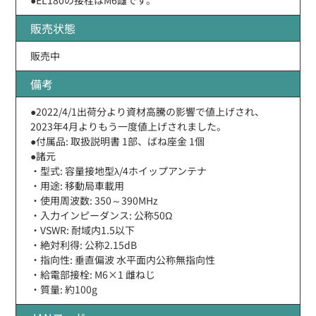
販売状態
販売中
備考
●2022/4/1出荷分より資材高騰の影響で値上げされ、
2023年4月よりもう一度値上げされました。
●付属品: 取扱説明書 1部、ばね座金 1個
●諸元
・型式: 容量接地型λ/4ホイップアンテナ
・用途: 移動局車載用
・使用周波数: 350～390MHz
・入力インピーダンス: 公称50Ω
・VSWR: 耐域内1.5以下
・絶対利得: 公称2.15dB
・指向性: 垂直偏波 水平面内公称無指向性
・給電部接栓: M6×1 雌ねじ
・質量: 約100g