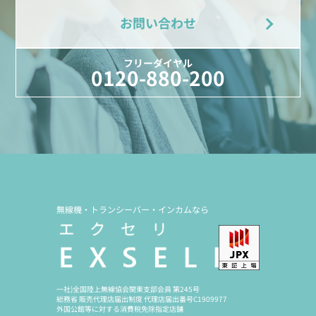
お問い合わせ
フリーダイヤル
0120-880-200
無線機・トランシーバー・インカムなら
一社)全国陸上無線協会関東支部会員 第245号
総務省 販売代理店届出制度 代理店届出番号C1909977
外国公館等に対する消費税免除指定店舗