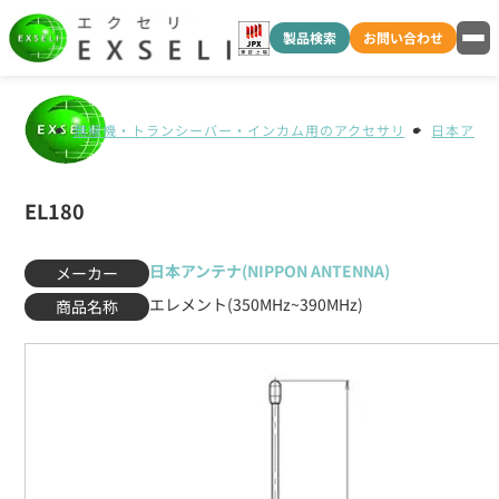
製品検索
お問い合わせ
無線機・トランシーバー・インカム用のアクセサリ
日本アンテナ
EL180
日本アンテナ(NIPPON ANTENNA)
メーカー
エレメント(350MHz~390MHz)
商品名称