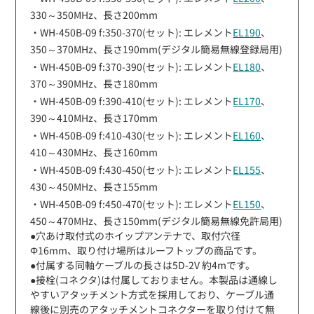
330～350MHz、長さ200mm
・WH-450B-09 f:350-370(セット): エレメント
EL190
、
350～370MHz、長さ190mm(デジタル簡易無線登録局用)
・WH-450B-09 f:370-390(セット): エレメント
EL180
、
370～390MHz、長さ180mm
・WH-450B-09 f:390-410(セット): エレメント
EL170
、
390～410MHz、長さ170mm
・WH-450B-09 f:410-430(セット): エレメント
EL160
、
410～430MHz、長さ160mm
・WH-450B-09 f:430-450(セット): エレメント
EL155
、
430～450MHz、長さ155mm
・WH-450B-09 f:450-470(セット): エレメント
EL150
、
450～470MHz、長さ150mm(デジタル簡易無線免許局用)
●穴あけ取付式のホイップアンテナで、取付穴径
Φ16mm、取り付け場所はルーフトップの商品です。
●付属する同軸ケーブルの長さは5D-2V 約4mです。
●接栓(コネクタ)は付属しておりません。本製品は通線し
やすいアタッチメント方式を採用しており、ケーブル通
線後に別売のアタッチメントコネクターを取り付けて無