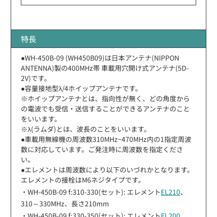
特長
●WH-450B-09 (WH450B09)は日本アンテナ(NIPPON
ANTENNA)製の400MHz帯 車載用穴開け式アンテナ(5D-
2V)です。
●容量接地型λ/4ホイップアンテナです。
※ホイップアンテナとは、指向性が無く、どの角度から
の電波でも受信・送信することができるアンテナのこと
をいいます。
※λ(ラムダ)とは、波長のことをいいます。
●車載用無線機の周波数310MHz~470MHz内の1指定周波
数に対応しています。ご発注時に周波数を指定くださ
い。
●エレメントは周波数により以下のいづれかとなります。
エレメントの接栓はM6ネジタイプです。
・WH-450B-09 f:310-330(セット): エレメント
EL210
、
310～330MHz、長さ210mm
・WH-450B-09 f:330-350(セット): エレメント
EL200
、