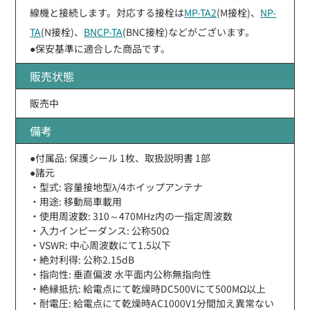
線機と接続します。対応する接栓は
MP-TA2
(M接栓)、
NP-
TA
(N接栓)、
BNCP-TA
(BNC接栓)などがございます。
●保安基準に適合した商品です。
販売状態
販売中
備考
●付属品: 保護シール 1枚、取扱説明書 1部
●諸元
・型式: 容量接地型λ/4ホイップアンテナ
・用途: 移動局車載用
・使用周波数: 310～470MHz内の一指定周波数
・入力インピーダンス: 公称50Ω
・VSWR: 中心周波数にて1.5以下
・絶対利得: 公称2.15dB
・指向性: 垂直偏波 水平面内公称無指向性
・絶縁抵抗: 給電点にて乾燥時DC500Vにて500MΩ以上
・耐電圧: 給電点にて乾燥時AC1000V1分間加え異常ない