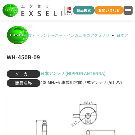
製品検索
お問い合わせ
無線機・トランシーバー・インカム用のアクセサリ
日本アンテナ
WH-450B-09
日本アンテナ(NIPPON ANTENNA)
メーカー
400MHz帯 車載用穴開け式アンテナ(5D-2V)
商品名称