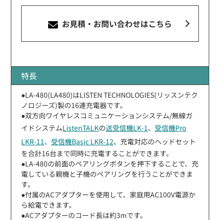
お見積・お問い合わせ
はこちら
特長
●LA-480(LA480)はLISTEN TECHNOLOGIES(リッスンテク
ノロジーズ)製の16連充電器です。
●双方向ワイヤレスコミュニケーションシステム/無線ガ
イドシステム
ListenTALK
の
送受信機LK-1
、
受信機Pro
LKR-11
、
受信機Basic LKR-12
、充電対応のヘッドセット
を合計16台まで同時に充電することができます。
●LA-480の前面のペアリングボタンを押下することで、充
電している親機と子機のペアリングを行うことができま
す。
●付属のACアダプターを使用して、家庭用AC100V電源か
ら給電できます。
●ACアダプターのコード長は約3mです。