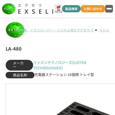
製品検索
お問い合わせ
無線機・トランシーバー・インカム用のアクセサリ
リッスンテク
LA-480
リッスンテクノロジーズ(LISTEN
メーカ
ー
TECHNOLOGIES)
充電器ステーション 16個用 トレイ型
商品名称