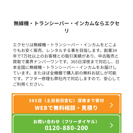
新品
/
中古
生産終了品を含む
無線機・トランシーバー・インカムならエクセ
リ
フリーワード入力(製品名等)
エクセリは無線機・トランシーバー・インカムをどこよ
りもお安く販売、レンタルする事を目指します。創業34
年で7万社以上のお客様との取引実績があり、中古販売と
選択条件をリセット
買取で業界ナンバーワンです。365日深夜まで対応し、日
本全国に無線機・トランシーバー・インカムをお届けし
ています。またほぼ全機種で購入前の無料お試しが可能
です。アフター修理も弊社内で対応しますので、安心して
ご利用ください。
365日（土日祝日含む）深夜まで受付
WEBで無料相談・見積り
お問い合わせ（フリーダイヤル）
0120-880-200