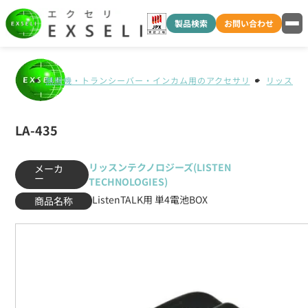
製品検索
お問い合わせ
無線機・トランシーバー・インカム用のアクセサリ
リッスンテク
LA-435
リッスンテクノロジーズ(LISTEN
メーカ
ー
TECHNOLOGIES)
ListenTALK用 単4電池BOX
商品名称