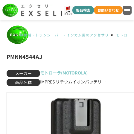
製品検索
お問い合わせ
無線機・トランシーバー・インカム用のアクセサリ
モトローラ(
PMNN4544AJ
モトローラ(MOTOROLA)
メーカー
IMPRES リチウムイオンバッテリー
商品名称