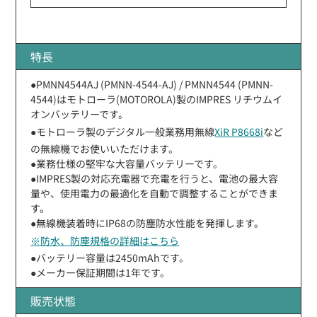
特長
●PMNN4544AJ (PMNN-4544-AJ) / PMNN4544 (PMNN-
4544)はモトローラ(MOTOROLA)製のIMPRES リチウムイ
オンバッテリーです。
●モトローラ製のデジタル一般業務用無線
XiR P8668i
など
の無線機でお使いいただけます。
●業務仕様の堅牢な大容量バッテリーです。
●IMPRES製の対応充電器で充電を行うと、電池の最大容
量や、使用電力の最適化を自動で調整することができま
す。
●無線機装着時にIP68の防塵防水性能を発揮します。
※防水、防塵規格の詳細はこちら
●バッテリー容量は2450mAhです。
●メーカー保証期間は1年です。
販売状態