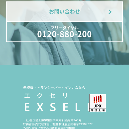
お問い合わせ
フリーダイヤル
0120-880-200
無線機・トランシーバー・インカムなら
一社)全国陸上無線協会関東支部会員 第245号
総務省 販売代理店届出制度 代理店届出番号C1909977
外国公館等に対する消費税免除指定店舗