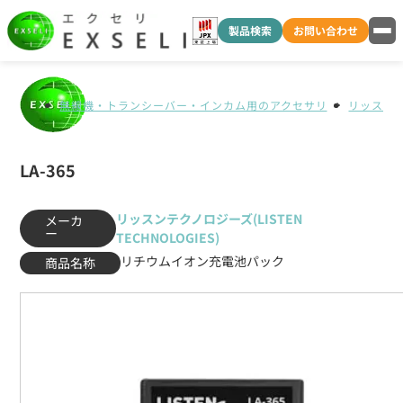
製品検索
お問い合わせ
無線機・トランシーバー・インカム用のアクセサリ
リッスンテク
LA-365
リッスンテクノロジーズ(LISTEN
メーカ
ー
TECHNOLOGIES)
リチウムイオン充電池パック
商品名称