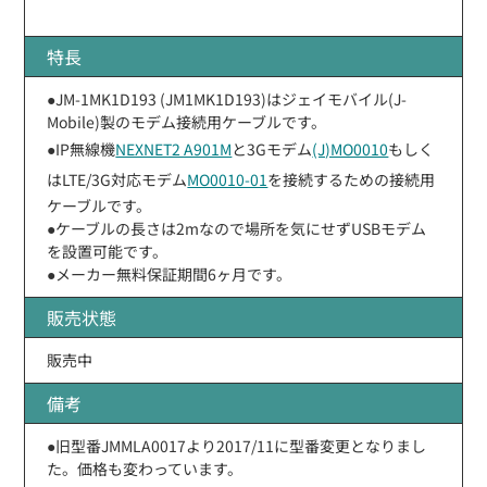
特長
●JM-1MK1D193 (JM1MK1D193)はジェイモバイル(J-
Mobile)製のモデム接続用ケーブルです。
●IP無線機
NEXNET2 A901M
と3Gモデム
(J)MO0010
もしく
はLTE/3G対応モデム
MO0010-01
を接続するための接続用
ケーブルです。
●ケーブルの長さは2mなので場所を気にせずUSBモデム
を設置可能です。
●メーカー無料保証期間6ヶ月です。
販売状態
販売中
備考
●旧型番JMMLA0017より2017/11に型番変更となりまし
た。価格も変わっています。