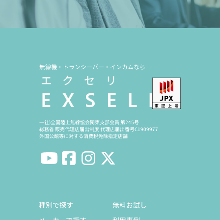
無線機・トランシーバー・インカムなら
一社)全国陸上無線協会関東支部会員 第245号
総務省 販売代理店届出制度 代理店届出番号C1909977
外国公館等に対する消費税免除指定店舗
種別で探す
無料お試し