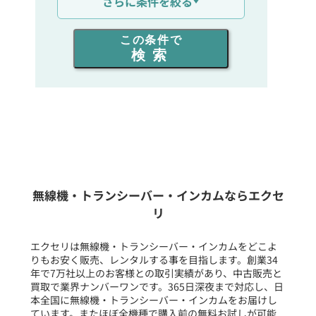
さらに条件を絞る
出力を選ぶ
この条件で
検索
同時通話人数を選ぶ
販売
/
レンタル
/
リース
新品
/
中古
生産終了品を含む
無線機・トランシーバー・インカムならエクセ
リ
フリーワード入力(製品名等)
エクセリは無線機・トランシーバー・インカムをどこよ
りもお安く販売、レンタルする事を目指します。創業34
年で7万社以上のお客様との取引実績があり、中古販売と
選択条件をリセット
買取で業界ナンバーワンです。365日深夜まで対応し、日
本全国に無線機・トランシーバー・インカムをお届けし
ています。またほぼ全機種で購入前の無料お試しが可能