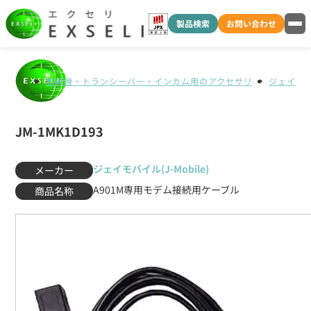
製品検索
お問い合わせ
無線機・トランシーバー・インカム用のアクセサリ
ジェイモバイ
JM-1MK1D193
ジェイモバイル(J-Mobile)
メーカー
A901M専用モデム接続用ケーブル
商品名称