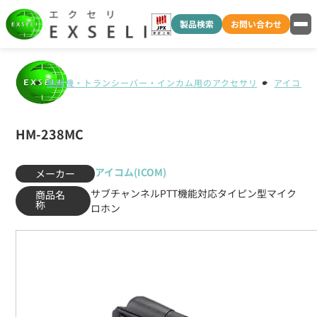
製品検索
お問い合わせ
無線機・トランシーバー・インカム用のアクセサリ
アイコム(I
HM-238MC
アイコム(ICOM)
メーカー
サブチャンネルPTT機能対応タイピン型マイク
商品名
称
ロホン