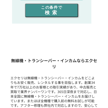
出力を選ぶ
この条件で
検索
同時通話人数を選ぶ
販売
/
レンタル
/
リース
新品
/
中古
生産終了品を含む
無線機・トランシーバー・インカムならエクセ
リ
フリーワード入力(製品名等)
エクセリは無線機・トランシーバー・インカムをどこよ
りもお安く販売、レンタルする事を目指します。創業34
年で7万社以上のお客様との取引実績があり、中古販売と
選択条件をリセット
買取で業界ナンバーワンです。365日深夜まで対応し、日
本全国に無線機・トランシーバー・インカムをお届けし
ています。またほぼ全機種で購入前の無料お試しが可能
です。アフター修理も弊社内で対応しますので、安心して