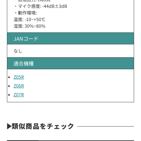
・マイク感度: -44dB±3dB
・動作環境:
温度: -10~+50℃
湿度: 30%~80%
JANコード
なし
適合機種
Z05R
Z06R
Z07R
類似商品をチェック