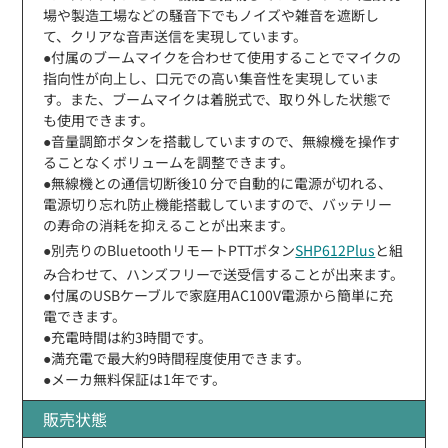
場や製造工場などの騒音下でもノイズや雑音を遮断し
て、クリアな音声送信を実現しています。
●付属のブームマイクを合わせて使用することでマイクの
指向性が向上し、口元での高い集音性を実現していま
す。また、ブームマイクは着脱式で、取り外した状態で
も使用できます。
●音量調節ボタンを搭載していますので、無線機を操作す
ることなくボリュームを調整できます。
●無線機との通信切断後10 分で自動的に電源が切れる、
電源切り忘れ防⽌機能搭載していますので、バッテリー
の寿命の消耗を抑えることが出来ます。
●別売りのBluetoothリモートPTTボタン
SHP612Plus
と組
み合わせて、ハンズフリーで送受信することが出来ます。
●付属のUSBケーブルで家庭用AC100V電源から簡単に充
電できます。
●充電時間は約3時間です。
●満充電で最大約9時間程度使用できます。
●メーカ無料保証は1年です。
販売状態