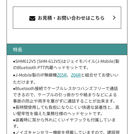
お見積・お問い合わせ
はこちら
特長
●SHM612V5 (SHM-612V5)はジェイモバイル(J-Mobile)製
のBluetooth PTT内蔵ヘッドセットです。
●J-Mobile製のIP無線機
Z05R
、
Z06R
と組合せてお使いい
ただけます。
●Bluetooth接続でケーブルレスかつハンズフリーで通話
できるので、ケーブルの引っ掛かりや絡まりなどによる
事故の防止や両手を塞がずに通話することが出来ます。
●長時間使用しても負担になりにくい快適な装着性と、高
い堅牢性を備えた業務仕様のヘッドセットです。
●装着時に耳から外れにくいイヤフックも付属していま
す。
●ノイズキャンセラー機能を搭載していますので、建設現