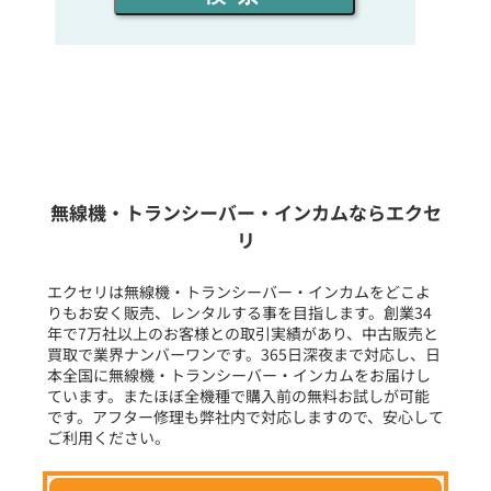
同時通話人数を選ぶ
販売
/
レンタル
/
リース
新品
/
中古
生産終了品を含む
無線機・トランシーバー・インカムならエクセ
リ
フリーワード入力(製品名等)
エクセリは無線機・トランシーバー・インカムをどこよ
りもお安く販売、レンタルする事を目指します。創業34
年で7万社以上のお客様との取引実績があり、中古販売と
選択条件をリセット
買取で業界ナンバーワンです。365日深夜まで対応し、日
本全国に無線機・トランシーバー・インカムをお届けし
ています。またほぼ全機種で購入前の無料お試しが可能
です。アフター修理も弊社内で対応しますので、安心して
ご利用ください。