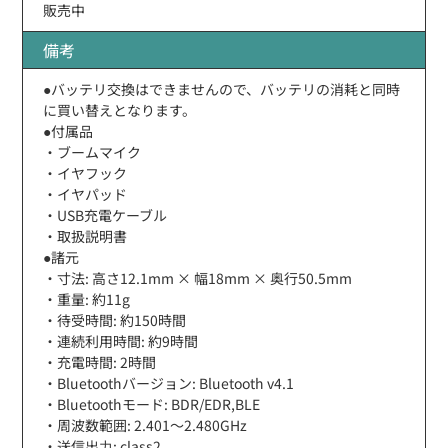
販売中
備考
●バッテリ交換はできませんので、バッテリの消耗と同時
に買い替えとなります。
●付属品
・ブームマイク
・イヤフック
・イヤパッド
・USB充電ケーブル
・取扱説明書
●諸元
・寸法: 高さ12.1mm × 幅18mm × 奥行50.5mm
・重量: 約11g
・待受時間: 約150時間
・連続利用時間: 約9時間
・充電時間: 2時間
・Bluetoothバージョン: Bluetooth v4.1
・Bluetoothモード: BDR/EDR,BLE
・周波数範囲: 2.401〜2.480GHz
・送信出⼒: class2