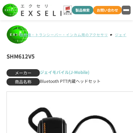
製品検索
お問い合わせ
無線機・トランシーバー・インカム用のアクセサリ
ジェイモバイ
SHM612V5
ジェイモバイル(J-Mobile)
メーカー
Bluetooth PTT内蔵ヘッドセット
商品名称