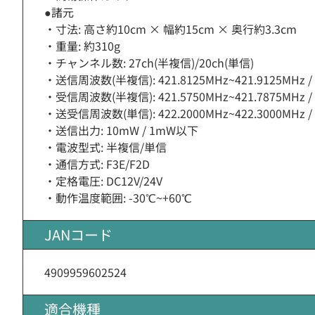
●諸元
・寸法: 高さ約10cm × 幅約15cm × 奥行約3.3cm
・重量: 約310g
・チャンネル数: 27ch(半複信)/20ch(単信)
・送信周波数(半複信): 421.8125MHz~421.9125MHz / 4
・受信周波数(半複信): 421.5750MHz~421.7875MHz / 4
・送受信周波数(単信): 422.2000MHz~422.3000MHz / 4
・送信出力: 10mW / 1mW以下
・電波型式: 半複信/単信
・通信方式: F3E/F2D
・定格電圧: DC12V/24V
・動作温度範囲: -30℃~+60℃
JANコード
4909959602524
適合機種