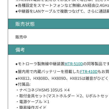
●各種設定をスマートフォンなど無線LAN経由(2.4GH
●中継器をLANケーブルで複数つなげて、さらに通話
販売状態
販売中
備考
●モトローラ製無線中継装置
MTR-510D
の同等製品で
●屋内用で内蔵バッテリーを搭載した
FTR-410D
もお
●HX812、HX808D、HX809D、HX815は雑音が
●付属品:
・ナベコネジHSM5 10SUS ×4
・取付金具セット(マストホルダー ×2、Uボルトセット
・電源ケーブル ×1
・簡易操作ガイド