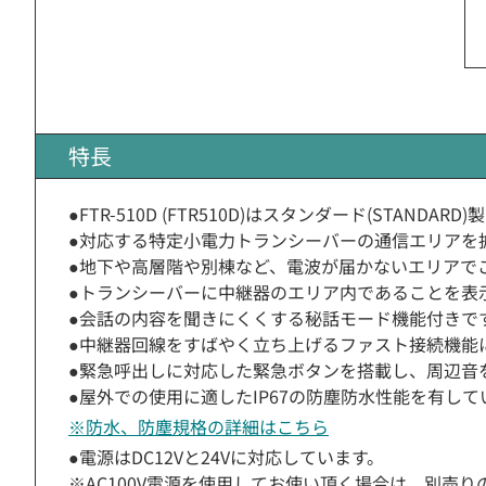
特長
●FTR-510D (FTR510D)はスタンダード(STAN
●対応する特定小電力トランシーバーの通信エリアを
●地下や高層階や別棟など、電波が届かないエリアで
●トランシーバーに中継器のエリア内であることを表
●会話の内容を聞きにくくする秘話モード機能付きで
●中継器回線をすばやく立ち上げるファスト接続機能
●緊急呼出しに対応した緊急ボタンを搭載し、周辺音
●屋外での使用に適したIP67の防塵防水性能を有して
※防水、防塵規格の詳細はこちら
●電源はDC12Vと24Vに対応しています。
※AC100V電源を使用してお使い頂く場合は、別売