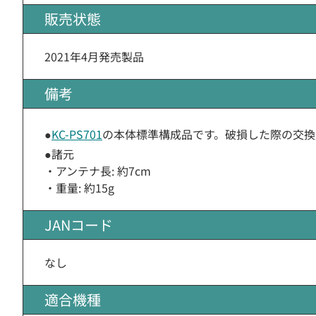
販売状態
2021年4月発売製品
備考
●
KC-PS701
の本体標準構成品です。破損した際の交換
●諸元
・アンテナ長: 約7cm
・重量: 約15g
JANコード
なし
適合機種