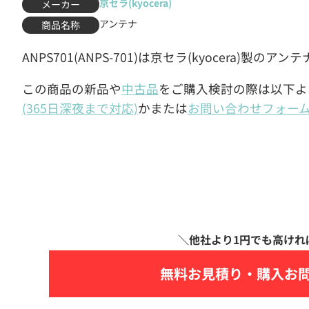
京セラ(kyocera)
メーカー
アンテナ
商品名称
ANPS701(ANPS-701)は京セラ(kyocera)製のアン
この商品の新品や
中古品
をご購入検討の際は以下よ
(365日深夜まで対応)
かまたは
お問い合わせフォー
無料お見積り・
購入お