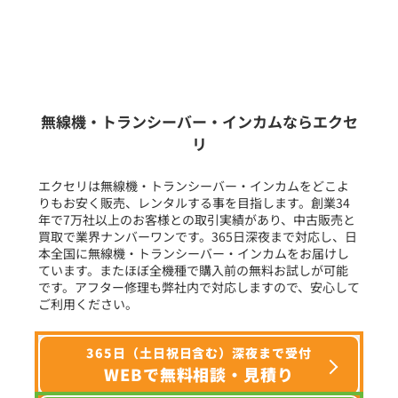
販売
/
レンタル
/
リース
新品
/
中古
生産終了品を含む
無線機・トランシーバー・インカムならエクセ
リ
フリーワード入力(製品名等)
エクセリは無線機・トランシーバー・インカムをどこよ
りもお安く販売、レンタルする事を目指します。創業34
年で7万社以上のお客様との取引実績があり、中古販売と
選択条件をリセット
買取で業界ナンバーワンです。365日深夜まで対応し、日
本全国に無線機・トランシーバー・インカムをお届けし
ています。またほぼ全機種で購入前の無料お試しが可能
です。アフター修理も弊社内で対応しますので、安心して
ご利用ください。
365日（土日祝日含む）深夜まで受付
WEBで無料相談・見積り