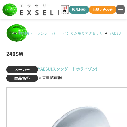
製品検索
お問い合わせ
無線機・トランシーバー・インカム用のアクセサリ
YAESU
240SW
YAESU(スタンダードホライゾン)
メーカー
大音量拡声器
商品名称