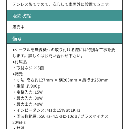
テンレス製ですので、安心して車両外に設置できます。
販売状態
販売中
備考
●ケーブルを無線機への取り付ける際には特別な工事を要
します。詳しくはお問い合わせ下さい。
●付属品
・取付ネジ ×6個
●諸元
・寸法: 高さ約127mm × 横203mm ×奥行き250mm
・重量: 約900g
・定格入力: 15W
・最大入力: 30W
・最大出力: 40W
・インピーダンス: 4Ω ±15% at 1KHz
・周波数範囲: 550Hz~4.5KHz-10dB / プラスマイナス
20%Hz
・材質