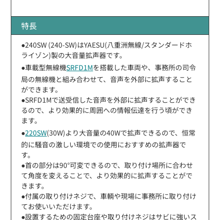
特長
●240SW (240-SW)はYAESU(八重洲無線/スタンダードホ
ライゾン)製の大音量拡声器です。
●車載型無線機
SRFD1M
を搭載した車両や、事務所の司令
局の無線機と組み合わせて、音声を外部に拡声すること
ができます。
●SRFD1Mで送受信した音声を外部に拡声することができ
るので、より効果的に周囲への情報伝達を行う頃ができ
ます。
●
220SW
(30W)より大音量の40Wで拡声できるので、恒常
的に騒音の激しい環境での使用におすすめの拡声器で
す。
●首の部分は90°可変できるので、取り付け場所に合わせ
て角度を変えることで、より効果的に拡声することがで
きます。
●付属の取り付けネジで、車輌や現場に事務所に取り付け
てお使いいただけます。
●設置するための固定台座や取り付けネジはサビに強いス