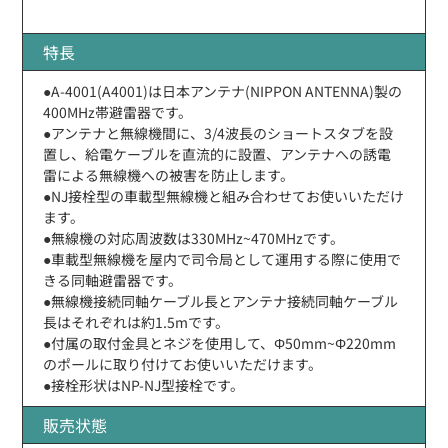
特長
●A-4001(A4001)は日本アンテナ(NIPPON ANTENNA)製の
400MHz帯避雷器です。
●アンテナと無線機間に、3/4波長のショートスタブを設
置し、給電ケーブルを直流的に設置、アンテナへの誘電
雷による無線機への被害を防止します。
●NJ接栓型の車載型無線機と組み合わせてお使いいただけ
ます。
●無線機の対応周波数は330MHz~470MHzです。
●車載型無線機を屋内で司令局として運用する際に使用で
きる同軸避雷器です。
●無線機接続同軸ケーブル長とアンテナ接続同軸ケーブル
長はそれぞれは約1.5mです。
●付属の取付金具とネジを使用して、Φ50mm~Φ220mm
のポールに取り付けてお使いいただけます。
●接栓形状はNP-NJ型接栓です。
販売状態