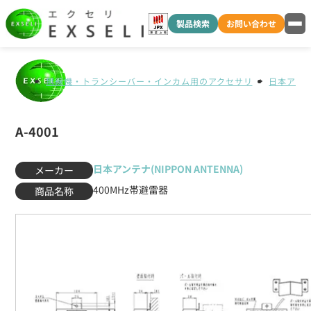
製品検索
お問い合わせ
無線機・トランシーバー・インカム用のアクセサリ
日本アンテナ
A-4001
日本アンテナ(NIPPON ANTENNA)
メーカー
400MHz帯避雷器
商品名称