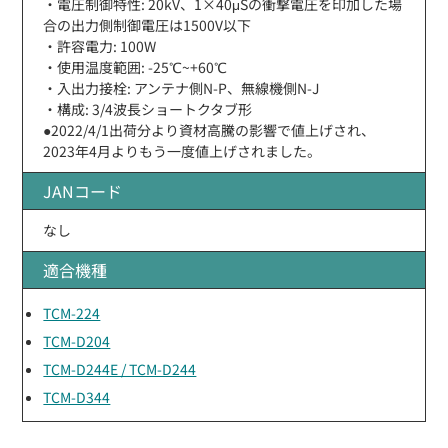
・電圧制御特性: 20kV、1×40μSの衝撃電圧を印加した場
合の出力側制御電圧は1500V以下
・許容電力: 100W
・使用温度範囲: -25℃~+60℃
・入出力接栓: アンテナ側N-P、無線機側N-J
・構成: 3/4波長ショートクタブ形
●2022/4/1出荷分より資材高騰の影響で値上げされ、
2023年4月よりもう一度値上げされました。
JANコード
なし
適合機種
TCM-224
TCM-D204
TCM-D244E / TCM-D244
TCM-D344