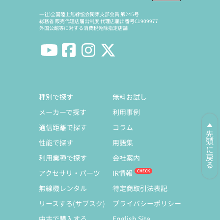
一社)全国陸上無線協会関東支部会員 第245号
総務省 販売代理店届出制度 代理店届出番号C1909977
外国公館等に対する消費税免除指定店舗
種別で探す
無料お試し
メーカーで探す
利用事例
通信距離で探す
コラム
先頭に戻る
性能で探す
用語集
利用業種で探す
会社案内
アクセサリ・パーツ
IR情報
無線機レンタル
特定商取引法表記
リースする(サブスク)
プライバシーポリシー
中古で購入する
English Site