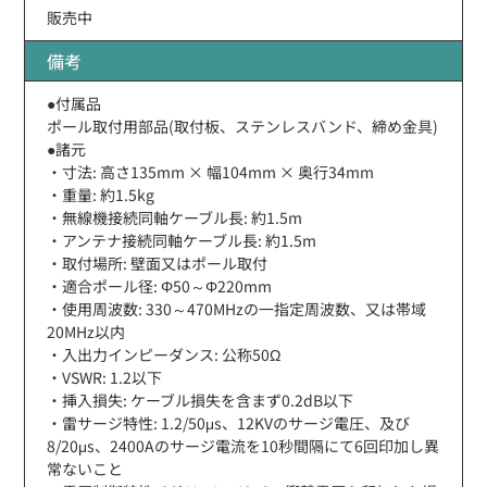
販売中
備考
●付属品
ポール取付用部品(取付板、ステンレスバンド、締め金具)
●諸元
・寸法: 高さ135mm × 幅104mm × 奥行34mm
・重量: 約1.5kg
・無線機接続同軸ケーブル長: 約1.5m
・アンテナ接続同軸ケーブル長: 約1.5m
・取付場所: 壁面又はポール取付
・適合ポール径: Φ50～Φ220mm
・使用周波数: 330～470MHzの一指定周波数、又は帯域
20MHz以内
・入出力インピーダンス: 公称50Ω
・VSWR: 1.2以下
・挿入損失: ケーブル損失を含まず0.2dB以下
・雷サージ特性: 1.2/50μs、12KVのサージ電圧、及び
8/20μs、2400Aのサージ電流を10秒間隔にて6回印加し異
常ないこと