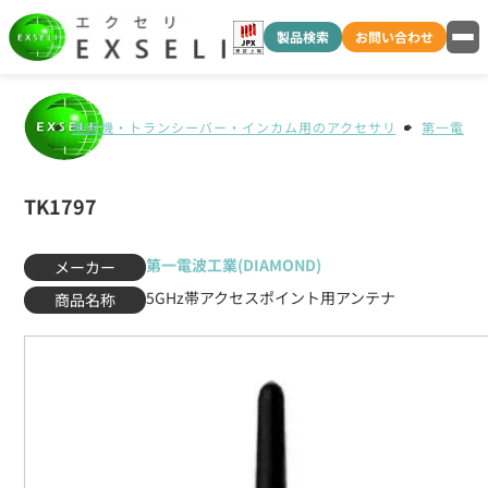
製品検索
お問い合わせ
無線機・トランシーバー・インカム用のアクセサリ
第一電波工業
TK1797
第一電波工業(DIAMOND)
メーカー
5GHz帯アクセスポイント用アンテナ
商品名称