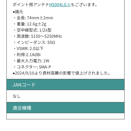
ポイント用アンテナ
H5004LGⅡ
もございます。
●諸元
・全長: 74mm±2mm
・重量: 12.6g±2g
・空中線型式: 1/2λ型
・周波数: 5150〜5250MHz
・インピーダンス: 50Ω
・VSWR: 2.0以下
・利得:2.14dBi
・最大入力電力: 1W
・コネクター: SMA-P
●2024/9/10より資材高騰の影響で値上げされました。
JANコード
なし
適合機種