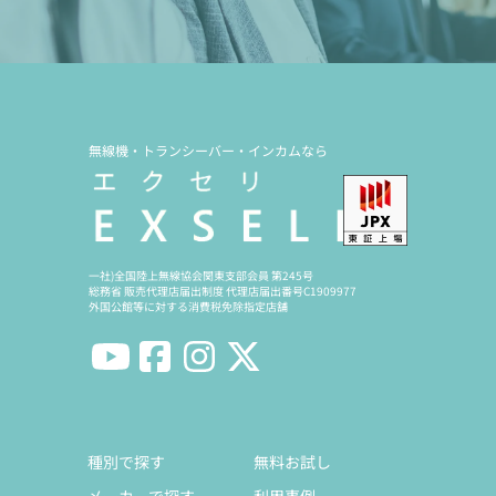
無線機・トランシーバー・インカムなら
一社)全国陸上無線協会関東支部会員 第245号
総務省 販売代理店届出制度 代理店届出番号C1909977
外国公館等に対する消費税免除指定店舗
種別で探す
無料お試し