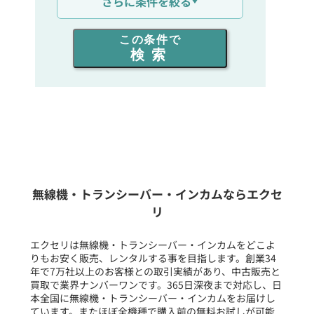
さらに条件を絞る
出力を選ぶ
この条件で
検索
同時通話人数を選ぶ
販売
/
レンタル
/
リース
新品
/
中古
生産終了品を含む
無線機・トランシーバー・インカムならエクセ
リ
フリーワード入力(製品名等)
エクセリは無線機・トランシーバー・インカムをどこよ
りもお安く販売、レンタルする事を目指します。創業34
年で7万社以上のお客様との取引実績があり、中古販売と
選択条件をリセット
買取で業界ナンバーワンです。365日深夜まで対応し、日
本全国に無線機・トランシーバー・インカムをお届けし
ています。またほぼ全機種で購入前の無料お試しが可能