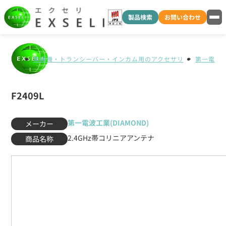
製品検索
お問い合わせ
無線機・トランシーバー・インカム用のアクセサリ
第一電波工業
F2409L
第一電波工業(DIAMOND)
メーカー
2.4GHz帯コリニアアンテナ
商品名称