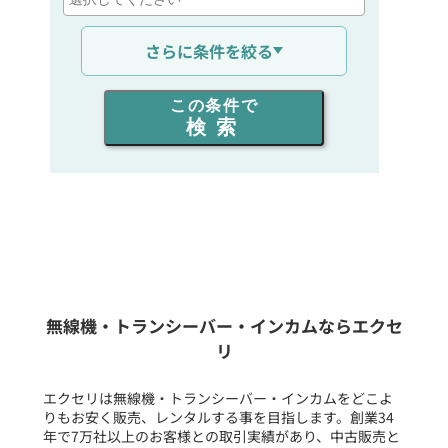
通信距離を選ぶ
さらに条件を絞る
出力を選ぶ
この条件で
検索
同時通話人数を選ぶ
販売
/
レンタル
/
リース
新品
/
中古
生産終了品を含む
無線機・トランシーバー・インカムならエクセ
リ
フリーワード入力(製品名等)
エクセリは無線機・トランシーバー・インカムをどこよ
りもお安く販売、レンタルする事を目指します。創業34
年で7万社以上のお客様との取引実績があり、中古販売と
選択条件をリセット