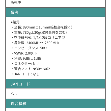
販売中
備考
●諸元
・全長: 890mm±10mm(接栓部を除く)
・重量: 780g±30g(取付金具を含む)
・空中線形式: 1/2λ12段コリニア型
・周波数: 2400MHz〜2500MHz
・インピーダンス: 50Ω
・VSWR: 2.0以下
・利得: 9dBi±1dBi
・コネクター: N-J
・適合マスト: Φ30〜Φ62
・JANコード: なし
JANコード
なし
適合機種