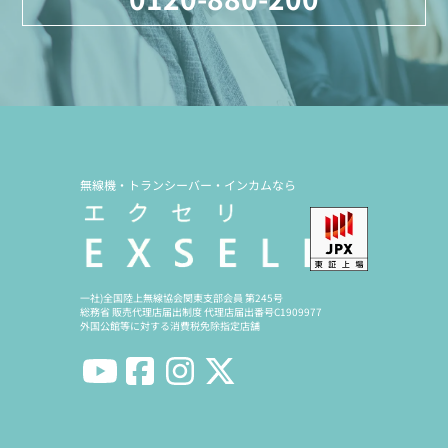
無線機・トランシーバー・インカムなら
一社)全国陸上無線協会関東支部会員 第245号
総務省 販売代理店届出制度 代理店届出番号C1909977
外国公館等に対する消費税免除指定店舗