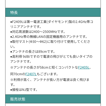
特長
●F2409Lは第一電波工業(ダイヤモンド)製の2.4GHz帯コ
リニアアンテナです。
●対応周波数は2400〜2500MHzです。
●2.4GHz帯の無線LANの固定機器用のアンテナです。
●取付マスト(Φ30〜Φ62)に取り付けて使用してくださ
い。
●アンテナの長さは89cmです。
●高利得 9dBiですので電波の飛びがとても良いタイプの
アンテナです。
※アンテナの長さが58cmと短くコンパクトな
F2405L
、
同70cmの
F2407L
もございます。
※利得が高く、アンテナが長い方が電波は良く飛びま
す。
●接栓はNJ型です。
販売状態