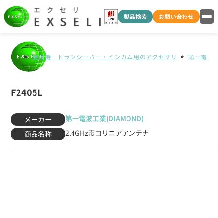
製品検索
お問い合わせ
無線機・トランシーバー・インカム用のアクセサリ
第一電波工業
F2405L
第一電波工業(DIAMOND)
メーカー
2.4GHz帯コリニアアンテナ
商品名称