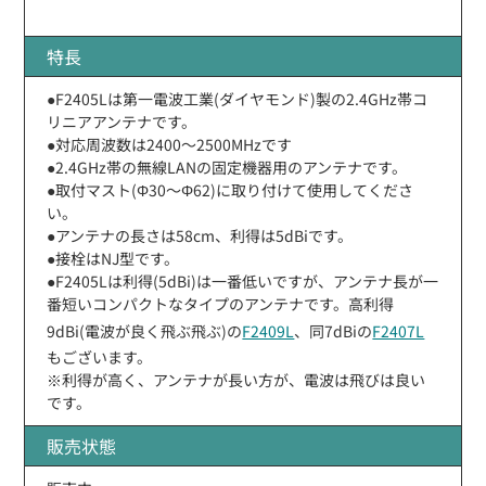
特長
●F2405Lは第一電波工業(ダイヤモンド)製の2.4GHz帯コ
リニアアンテナです。
●対応周波数は2400〜2500MHzです
●2.4GHz帯の無線LANの固定機器用のアンテナです。
●取付マスト(Φ30〜Φ62)に取り付けて使用してくださ
い。
●アンテナの長さは58cm、利得は5dBiです。
●接栓はNJ型です。
●F2405Lは利得(5dBi)は一番低いですが、アンテナ長が一
番短いコンパクトなタイプのアンテナです。高利得
9dBi(電波が良く飛ぶ飛ぶ)の
F2409L
、同7dBiの
F2407L
もございます。
※利得が高く、アンテナが長い方が、電波は飛びは良い
です。
販売状態