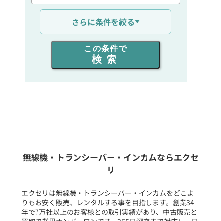
通信距離を選ぶ
さらに条件を絞る
出力を選ぶ
この条件で
検索
同時通話人数を選ぶ
販売
/
レンタル
/
リース
新品
/
中古
生産終了品を含む
無線機・トランシーバー・インカムならエクセ
リ
フリーワード入力(製品名等)
エクセリは無線機・トランシーバー・インカムをどこよ
りもお安く販売、レンタルする事を目指します。創業34
年で7万社以上のお客様との取引実績があり、中古販売と
選択条件をリセット
買取で業界ナンバーワンです。365日深夜まで対応し、日