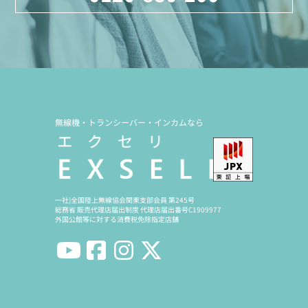
無線機・トランシーバー・インカムなら
一社)全国陸上無線協会関東支部会員 第245号
総務省 販売代理店届出制度 代理店届出番号C1909977
外国公館等に対する消費税免除指定店舗