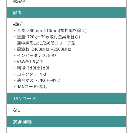
販売中
備考
●諸元
・全長: 580mm±10mm(接栓部を除く)
・重量: 720g±30g(取付金具を含む)
・空中線形式: 1/2λ6段コリニア型
・周波数: 2400MHz〜2500MHz
・インピーダンス: 50Ω
・VSWR:1.5以下
・利得: 5dBi±1dBi
・コネクター: N-J
・適合マスト: Φ30〜Φ62
・JANコード: なし
JANコード
なし
適合機種