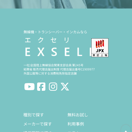
無線機・トランシーバー・インカムなら
一社)全国陸上無線協会関東支部会員 第245号
総務省 販売代理店届出制度 代理店届出番号C1909977
外国公館等に対する消費税免除指定店舗
種別で探す
無料お試し
メーカーで探す
利用事例