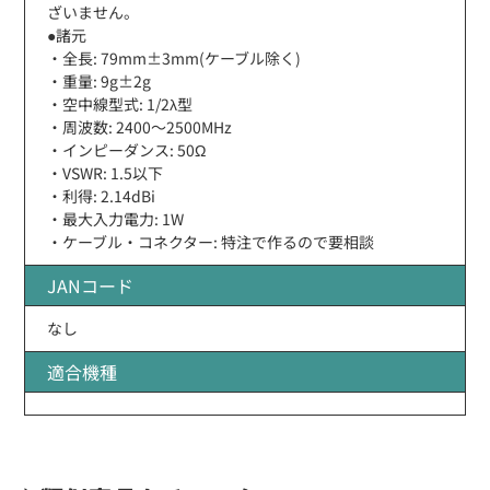
ざいません。
●諸元
・全長: 79mm±3mm(ケーブル除く)
・重量: 9g±2g
・空中線型式: 1/2λ型
・周波数: 2400〜2500MHz
・インピーダンス: 50Ω
・VSWR: 1.5以下
・利得: 2.14dBi
・最大入力電力: 1W
・ケーブル・コネクター: 特注で作るので要相談
JANコード
なし
適合機種