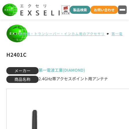
製品検索
お問い合わせ
無線機・トランシーバー・インカム用のアクセサリ
第一電波工業
H2401C
第一電波工業(DIAMOND)
メーカー
2.4GHz帯アクセスポイント用アンテナ
商品名称