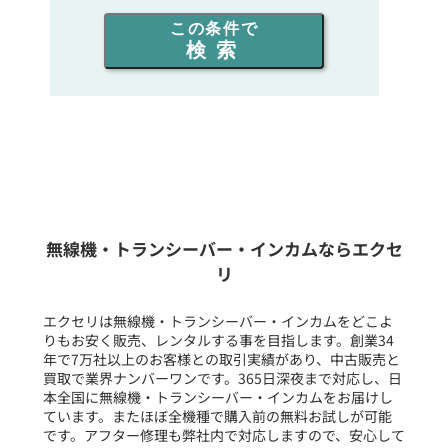
出力を選ぶ
この条件で
検索
同時通話人数を選ぶ
販売
/
レンタル
/
リース
新品
/
中古
生産終了品を含む
無線機・トランシーバー・インカムならエクセ
リ
フリーワード入力(製品名等)
エクセリは無線機・トランシーバー・インカムをどこよ
りもお安く販売、レンタルする事を目指します。創業34
年で7万社以上のお客様との取引実績があり、中古販売と
選択条件をリセット
買取で業界ナンバーワンです。365日深夜まで対応し、日
本全国に無線機・トランシーバー・インカムをお届けし
ています。またほぼ全機種で購入前の無料お試しが可能
です。アフター修理も弊社内で対応しますので、安心して