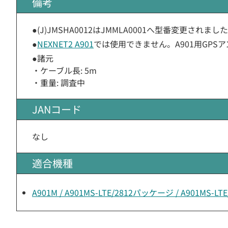
備考
●(J)JMSHA0012はJMMLA0001へ型番変更されまし
●
NEXNET2 A901
では使用できません。A901用GPS
●諸元
・ケーブル長: 5m
・重量: 調査中
JANコード
なし
適合機種
A901M / A901MS-LTE/2812パッケージ / A901MS-