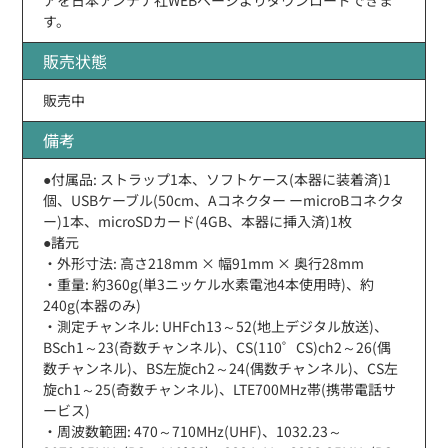
す。
販売状態
販売中
備考
●付属品: ストラップ1本、ソフトケース(本器に装着済)1
個、USBケーブル(50cm、Aコネクター ーmicroBコネクタ
ー)1本、microSDカード(4GB、本器に挿入済)1枚
●諸元
・外形寸法: 高さ218mm × 幅91mm × 奥行28mm
・重量: 約360g(単3ニッケル水素電池4本使用時)、約
240g(本器のみ)
・測定チャンネル: UHFch13～52(地上デジタル放送)、
BSch1～23(奇数チャンネル)、CS(110゜CS)ch2～26(偶
数チャンネル)、BS左旋ch2～24(偶数チャンネル)、CS左
旋ch1～25(奇数チャンネル)、LTE700MHz帯(携帯電話サ
ービス)
・周波数範囲: 470～710MHz(UHF)、1032.23～