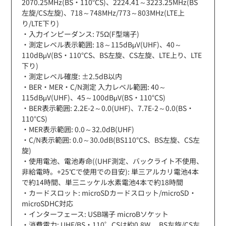
2070.25MHz(BS・110°CS)、2224.41～3223.25MHz(BS
左旋/CS左旋)、718～748MHz/773～803MHz(LTE上
り/LTE下り)
・入力インピーダンス: 75Ω(F型端子)
・測定レベル表示範囲: 18～115dBμV(UHF)、40～
110dBμV(BS・110°CS、BS左旋、CS左旋、LTE上り、LTE
下り)
・測定レベル確度: ±2.5dB以内
・BER・MER・C/N測定 入力レベル範囲: 40～
115dBμV(UHF)、45～100dBμV(BS・110°CS)
・BER表示範囲: 2.2E-2～0.0(UHF)、7.7E-2～0.0(BS・
110°CS)
・MER表示範囲: 0.0～32.0dB(UHF)
・C/N表示範囲: 0.0～30.0dB(BS110°CS、BS左旋、CS左
旋)
・使用電池、電池寿命((UHF測定、バックライト不使用、
非給電時。+25℃で使用での目安): 単三アルカリ電池4本
で約14時間、単三ニッケル水素電池4本で約18時間
・カードスロット: microSDカードスロット/microSD・
microSDHC対応
・インターフェース: USB端子 microBソケット
・消費電力: UHF/BS・110゜CSは約0.8W、 BS左旋/CS左