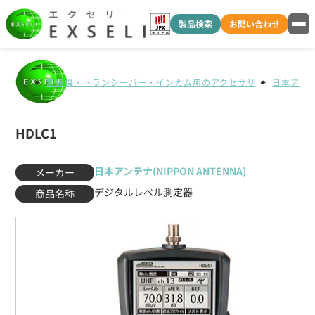
製品検索
お問い合わせ
無線機・トランシーバー・インカム用のアクセサリ
日本アンテナ
HDLC1
日本アンテナ(NIPPON ANTENNA)
メーカー
デジタルレベル測定器
商品名称