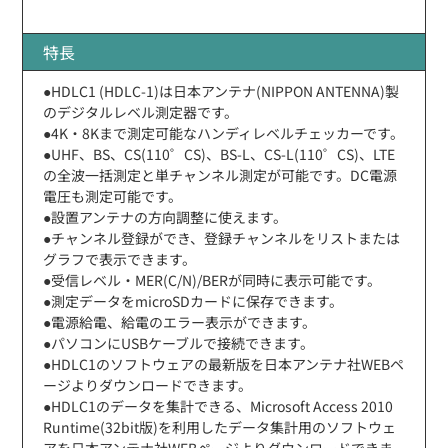
特長
●HDLC1 (HDLC-1)は日本アンテナ(NIPPON ANTENNA)製
のデジタルレベル測定器です。
●4K・8Kまで測定可能なハンディレベルチェッカーです。
●UHF、BS、CS(110゜CS)、BS-L、CS-L(110゜CS)、LTE
の全波一括測定と単チャンネル測定が可能です。DC電源
電圧も測定可能です。
●設置アンテナの方向調整に使えます。
●チャンネル登録ができ、登録チャンネルをリストまたは
グラフで表示できます。
●受信レベル・MER(C/N)/BERが同時に表示可能です。
●測定データをmicroSDカードに保存できます。
●電源給電、給電のエラー表示ができます。
●パソコンにUSBケーブルで接続できます。
●HDLC1のソフトウェアの最新版を日本アンテナ社WEBペ
ージよりダウンロードできます。
●HDLC1のデータを集計できる、Microsoft Access 2010
Runtime(32bit版)を利用したデータ集計用のソフトウェ
アを日本アンテナ社WEBページよりダウンロードできま