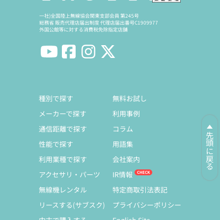
一社)全国陸上無線協会関東支部会員 第245号
総務省 販売代理店届出制度 代理店届出番号C1909977
外国公館等に対する消費税免除指定店舗
種別で探す
無料お試し
メーカーで探す
利用事例
通信距離で探す
コラム
先頭に戻る
性能で探す
用語集
利用業種で探す
会社案内
アクセサリ・パーツ
IR情報
無線機レンタル
特定商取引法表記
リースする(サブスク)
プライバシーポリシー