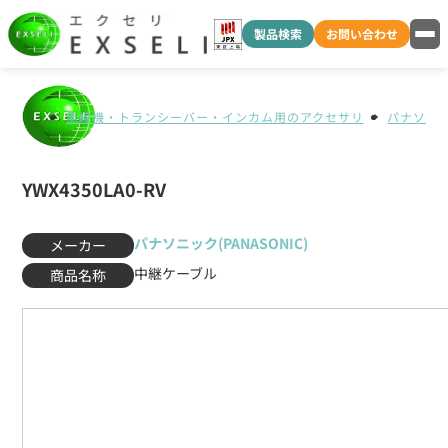
製品検索
お問い合わせ
無線機・トランシーバー・インカム用のアクセサリ
パナソニック
YWX4350LA0-RV
パナソニック(PANASONIC)
メーカー
中継ケーブル
商品名称