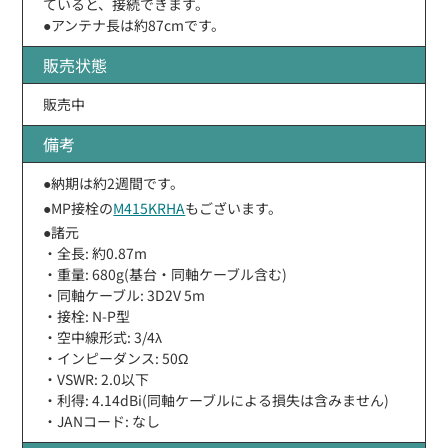
ていると、接続できます。
●アンテナ長は約87cmです。
販売状態
販売中
備考
●納期は約2週間です。
●MP接栓の
M415KRHA
もございます。
●諸元
・全長: 約0.87m
・重量: 680g(基台・同軸ケーブル含む)
・同軸ケーブル: 3D2V 5m
・接栓: N-P型
・空中線形式: 3/4λ
・インピーダンス: 50Ω
・VSWR: 2.0以下
・利得: 4.14dBi(同軸ケーブルによる損失は含みません)
・JANコード: なし