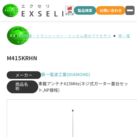
製品検索
お問い合わせ
無線機・トランシーバー・インカム用のアクセサリ
第一電波工業
M415KRHN
第一電波工業(DIAMOND)
メーカー
車載アンテナ415MHz(ネジ式ガーター基台セッ
商品名
称
ト,NP接栓)