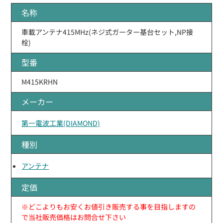
名称
車載アンテナ415MHz(ネジ式ガーター基台セット,NP接
栓)
型番
M415KRHN
メーカー
第一電波工業(DIAMOND)
種別
アンテナ
定価
※どこよりもお安くお値引き販売する事を目指しますの
で当社販売価格はお問合せ下さい