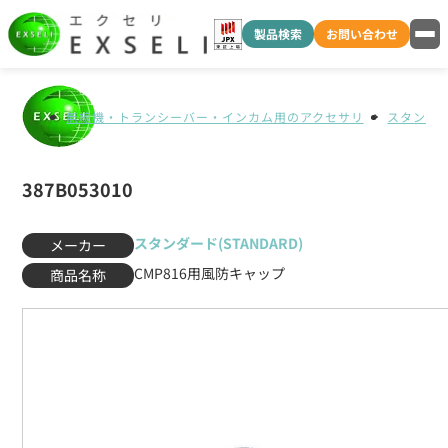
製品検索
お問い合わせ
無線機・トランシーバー・インカム用のアクセサリ
スタンダード
387B053010
スタンダード(STANDARD)
メーカー
CMP816用風防キャップ
商品名称