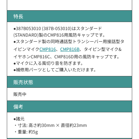
特長
●387B053010 (387B-053010)はスタンダード
(STANDARD)製のCMP816用風防キャップです。
●スタンダード製の同時通話型トランシーバー用接話型タ
イピンマイク
CMP816
、
CMP816B
、タイピン型マイク&
イヤホンCMP816C、CMP816D用の風防キャップです。
●マイクに入る風切り音を防ぎます。
●補修用パーツとしてご購入いただけます。
販売状態
販売中
備考
●諸元
・寸法: 高さ約30mm × 直径約23mm
・重量: 約5g