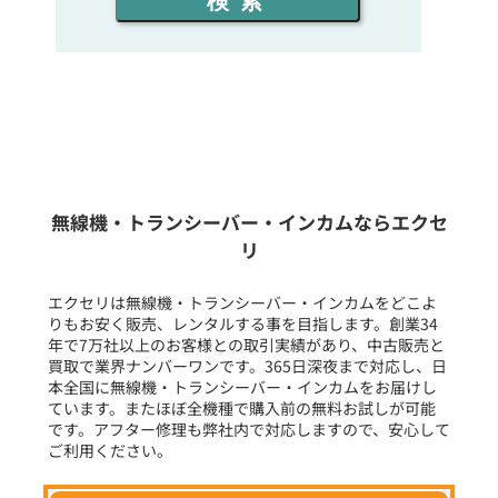
検索
同時通話人数を選ぶ
販売
/
レンタル
/
リース
新品
/
中古
生産終了品を含む
無線機・トランシーバー・インカムならエクセ
リ
フリーワード入力(製品名等)
エクセリは無線機・トランシーバー・インカムをどこよ
りもお安く販売、レンタルする事を目指します。創業34
年で7万社以上のお客様との取引実績があり、中古販売と
選択条件をリセット
買取で業界ナンバーワンです。365日深夜まで対応し、日
本全国に無線機・トランシーバー・インカムをお届けし
ています。またほぼ全機種で購入前の無料お試しが可能
です。アフター修理も弊社内で対応しますので、安心して
ご利用ください。