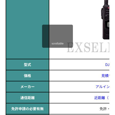
scrollable
型式
DJ-P
価格
見積も
メーカー
アルインコ(A
通信距離
近距離
（～1
免許申請の必要有無
免許・資