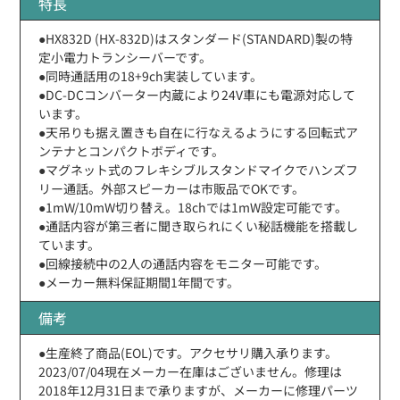
特長
●HX832D (HX-832D)はスタンダード(STANDARD)製の特
定小電力トランシーバーです。
●同時通話用の18+9ch実装しています。
●DC-DCコンバーター内蔵により24V車にも電源対応して
います。
●天吊りも据え置きも自在に行なえるようにする回転式ア
ンテナとコンパクトボディです。
●マグネット式のフレキシブルスタンドマイクでハンズフ
リー通話。外部スピーカーは市販品でOKです。
●1mW/10mW切り替え。18chでは1mW設定可能です。
●通話内容が第三者に聞き取られにくい秘話機能を搭載し
ています。
●回線接続中の2人の通話内容をモニター可能です。
●メーカー無料保証期間1年間です。
備考
●生産終了商品(EOL)です。アクセサリ購入承ります。
2023/07/04現在メーカー在庫はございません。修理は
2018年12月31日まで承りますが、メーカーに修理パーツ