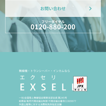
お問い合わせ
フリーダイヤル
0120-880-200
無線機・トランシーバー・インカムなら
一社)全国陸上無線協会関東支部会員 第245号
総務省 販売代理店届出制度 代理店届出番号C1909977
外国公館等に対する消費税免除指定店舗