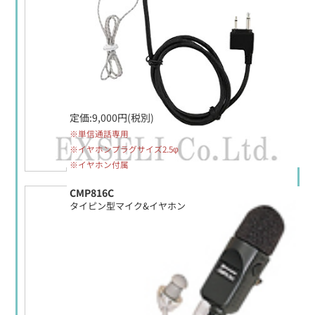
定価:9,000円(税別)
※単信通話専用
※イヤホンプラグサイズ2.5φ
※イヤホン付属
CMP816C
タイピン型マイク&イヤホン