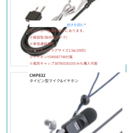
定価:生産終了
...続きを読む
※メーカー在庫わずかにあります。
※接話型(指向性マイク)
※単信通話専用
※イヤホンプラグサイズ2.5φ(200Ω)
※イヤホンYSR0087748付属
※風防キャップ387B053010のみも購入可能
CMP832
タイピン型マイク&イヤホン