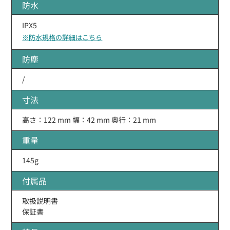
防水
IPX5
※防水規格の詳細はこちら
防塵
/
寸法
高さ：122 mm 幅：42 mm 奥行：21 mm
重量
145g
付属品
取扱説明書
保証書