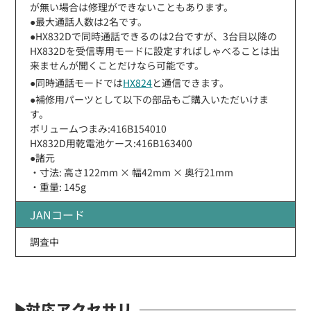
が無い場合は修理ができないこともあります。
●最大通話人数は2名です。
●HX832Dで同時通話できるのは2台ですが、3台目以降の
HX832Dを受信専用モードに設定すればしゃべることは出
来ませんが聞くことだけなら可能です。
●同時通話モードでは
HX824
と通信できます。
●補修用パーツとして以下の部品もご購入いただいけま
す。
ボリュームつまみ:416B154010
HX832D用乾電池ケース:416B163400
●諸元
・寸法: 高さ122mm × 幅42mm × 奥行21mm
・重量: 145g
JANコード
調査中
対応アクセサリ