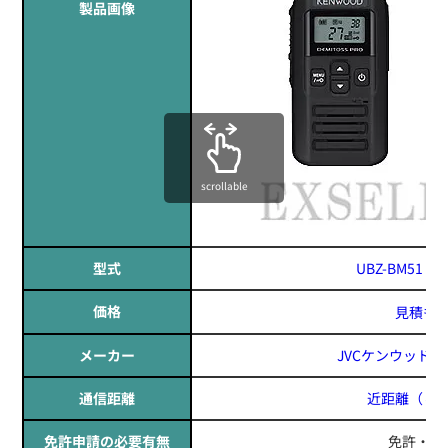
製品画像
scrollable
型式
UBZ-BM51 / 
価格
見積も
メーカー
JVCケンウッド(JV
通信距離
近距離
（～1
免許申請の必要有無
免許・資