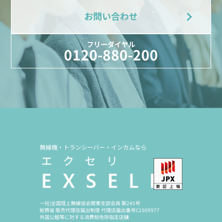
お問い合わせ
フリーダイヤル
0120-880-200
無線機・トランシーバー・インカムなら
一社)全国陸上無線協会関東支部会員 第245号
総務省 販売代理店届出制度 代理店届出番号C1909977
外国公館等に対する消費税免除指定店舗