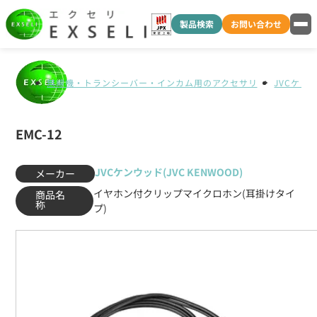
製品検索
お問い合わせ
無線機・トランシーバー・インカム用のアクセサリ
JVCケンウ
EMC-12
JVCケンウッド(JVC KENWOOD)
メーカー
イヤホン付クリップマイクロホン(耳掛けタイ
商品名
称
プ)