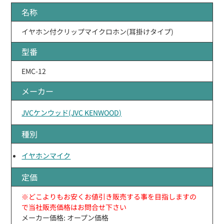
名称
イヤホン付クリップマイクロホン(耳掛けタイプ)
型番
EMC-12
メーカー
JVCケンウッド(JVC KENWOOD)
種別
イヤホンマイク
定価
※どこよりもお安くお値引き販売する事を目指しますの
で当社販売価格はお問合せ下さい
メーカー価格: オープン価格