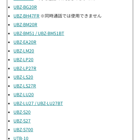
UBZ-BG20R
UBZ-BH47FR
※同時通話では使用できません
UBZ-BM20R
UBZ-BM51 / UBZ-BM51BT
UBZ-EA20R
UBZ-LM20
UBZ-LP20
UBZ-LP27R
UBZ-LS20
UBZ-LS27R
UBZ-LU20
UBZ-LU27 / UBZ-LU27BT
UBZ-S20
UBZ-S27
UBZ-S700
UTB-10