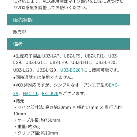
に対応します。VOX運用時はマイク部分を口元に近づけた
りVOX感度を調整してお使いください。
販売状態
販売中
備考
●生産終了製品 UBZ-LA7、UBZ-LF9、UBZ-LF11、UBZ-
LG9、UBZ-LG11、UBZ-LH9、UBZ-LH11、UBZ-LH20、
UBZ-LJ20、UBZ-LK20、
UBZ-BG20R
にも接続可能です。
●同時通話では使用できません。
●VOX非対応ですが、シンプルなオープンエア型の
EMC-
3A
、
EMC-11
、
EX-LK20
もございます。
●諸元
・マイク部寸法: 高さ約30mm × 幅約17mm × 奥行き約
10mm
・ケーブル長: 約750mm
・重量: 約35g
・クリップ幅: 約10mm