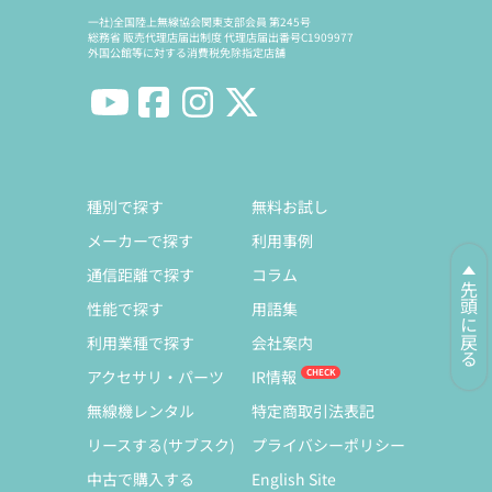
一社)全国陸上無線協会関東支部会員 第245号
総務省 販売代理店届出制度 代理店届出番号C1909977
外国公館等に対する消費税免除指定店舗
種別で探す
無料お試し
メーカーで探す
利用事例
通信距離で探す
コラム
先頭に戻る
性能で探す
用語集
利用業種で探す
会社案内
アクセサリ・パーツ
IR情報
無線機レンタル
特定商取引法表記
リースする(サブスク)
プライバシーポリシー
中古で購入する
English Site