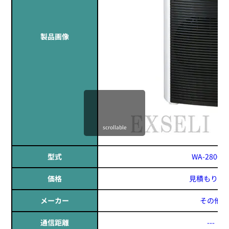
製品画像
scrollable
型式
WA-2800S
価格
見積もりす
メーカー
その他
通信距離
---