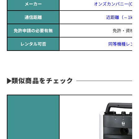
メーカー
オンズカンパニー(ON'S 
通信距離
近距離
（～1km
免許申請の必要有無
免許・資格不
レンタル可否
同等機種レンタ
類似商品をチェック