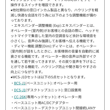
操作するスイッチを増設できます。
●他社類似の窓口インカム製品と異なり、ハウリングを軽
減し快適な会話を行う為に以下のような調整機能が備わ
っております。
・エキスパンダー調整機能 (Exp):エキスパンダーとは、
オペレーター(室内側)がお客様との会話の際に、ヘッドセ
ットマイクで集音した室内の空調音など余計な環境音を
小さくし、音声のみ強調してお客様へ伝える機能です。
・ディマー機能 調整(Dim):ディマーとは、オペレーター
(室内側)が話をしたときに、お客様側の音量を自動的に減
衰させる機能です。オペレーター側の音声は外部マイク
を通して若干戻ってきますが、その戻り音声を下げるこ
とができる機能で、ハウリング防止や聞き取りやすさの
向上につながります。
●WCS-J1Dセットは以下の5点セットとなります。
・
BCS-J1
(ベースユニット): オペレーター用
・
DCS-J1
(デスクトップユニット): 窓口設置用
・
CC-26K
(専用ヘッドセット): オペレーター用
・ベースユニット用AC/DCアダプター
・ベースユニット～デスクトップユニット間接続LANケ