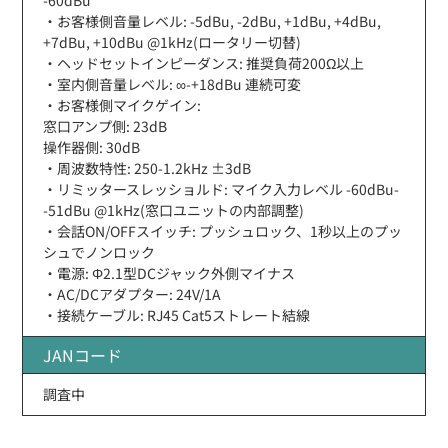
・お客様側音量レベル: -5dBu, -2dBu, +1dBu, +4dBu,
+7dBu, +10dBu @1kHz(ロータリー切替)
・ヘッドセットインピーダンス: 推奨負荷200Ω以上
・室内側音量レベル: ∞-+18dBu 連続可変
・お客様側マイクゲイン:
窓口アンプ側: 23dB
操作器側: 30dB
・周波数特性: 250-1.2kHz ±3dB
・リミッタースレッショルド: マイク入力レベル -60dBu-
-51dBu @1kHz(窓口ユニットの内部調整)
・会話ON/OFFスイッチ: プッシュロック、1秒以上のプッ
シュでノンロック
・電源: Φ2.1型DCジャック外側マイナス
・AC/DCアダプター: 24V/1A
・接続ケーブル: RJ45 Cat5ストレート結線
JANコード
調査中