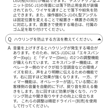
LED(橙)の点灯が確認できます。 デスクトップ型ユ
ニット(DSC-J1)の背面には落下防止用金具が装備
されており、ワイヤを通すことで落下や紛失を防
止できます。また、操作器BCS-J1のL型アングル
は固定位置を変えることで縦置き・横置きの両方
に対応します。直置きで使用する場合は、付属の
ゴム足を取り付けてください。
ハウリングを防止する方法を教えてください。
音量を上げすぎるとハウリングが発生する場合が
あります。そのため、WCS-J1Dには「エキスパン
ダー(Exp)」と「ディマー(Dim)」の2つの調整機能
が備えられています。 エキスパンダー機能は、オ
ペレーター側のマイクが拾う空調音などの環境ノ
イズを抑え、声をより明瞭に伝えるための機能で
す。右に回すほど効果が強くなります。 一方、デ
ィマー機能は、オペレーターが話している間にお
客様側の音量を自動的に下げ、戻り音を抑える働
きをします。左に回すほど効果が強くなり、ハウ
リング防止や聞き取りやすさの向上に役立ちま
す。 これらの調整は精密ドライバー(別売)を使用
して行ってください。