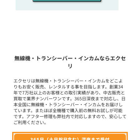
販売
/
レンタル
/
リース
新品
/
中古
生産終了品を含む
無線機・トランシーバー・インカムならエクセ
リ
フリーワード入力(製品名等)
エクセリは無線機・トランシーバー・インカムをどこよ
りもお安く販売、レンタルする事を目指します。創業34
年で7万社以上のお客様との取引実績があり、中古販売と
選択条件をリセット
買取で業界ナンバーワンです。365日深夜まで対応し、日
本全国に無線機・トランシーバー・インカムをお届けし
ています。またほぼ全機種で購入前の無料お試しが可能
です。アフター修理も弊社内で対応しますので、安心して
ご利用ください。
365日（土日祝日含む）深夜まで受付