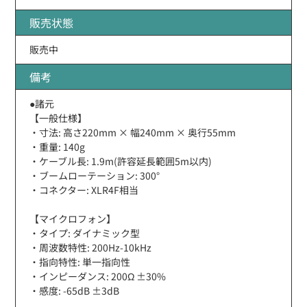
販売状態
販売中
備考
●諸元
【一般仕様】
・寸法: 高さ220mm × 幅240mm × 奥行55mm
・重量: 140g
・ケーブル長: 1.9m(許容延長範囲5m以内)
・ブームローテーション: 300°
・コネクター: XLR4F相当
【マイクロフォン】
・タイプ: ダイナミック型
・周波数特性: 200Hz-10kHz
・指向特性: 単一指向性
・インピーダンス: 200Ω ±30%
・感度: -65dB ±3dB