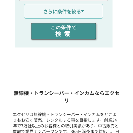
通信距離を選ぶ
さらに条件を絞る
出力を選ぶ
この条件で
検索
同時通話人数を選ぶ
販売
/
レンタル
/
リース
新品
/
中古
生産終了品を含む
無線機・トランシーバー・インカムならエクセ
リ
フリーワード入力(製品名等)
エクセリは無線機・トランシーバー・インカムをどこよ
りもお安く販売、レンタルする事を目指します。創業34
年で7万社以上のお客様との取引実績があり、中古販売と
選択条件をリセット
買取で業界ナンバーワンです。365日深夜まで対応し、日