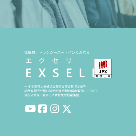
無線機・トランシーバー・インカムなら
一社)全国陸上無線協会関東支部会員 第245号
総務省 販売代理店届出制度 代理店届出番号C1909977
外国公館等に対する消費税免除指定店舗