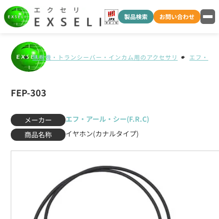
製品検索
お問い合わせ
無線機・トランシーバー・インカム用のアクセサリ
エフ・アール
FEP-303
エフ・アール・シー(F.R.C)
メーカー
イヤホン(カナルタイプ)
商品名称