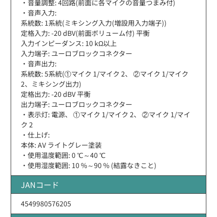
・音量調整: 4回路(前面に各マイクの音量つまみ付)
・音声入力:
系統数: 1系統(ミキシング入力(増設用入力端子))
定格入力: -20 dBV(前面ボリューム付) 平衡
入力インピーダンス: 10 kΩ以上
入力端子: ユーロブロックコネクター
・音声出力:
系統数: 5系統(①マイク 1/マイク 2、 ②マイク 1/マイク
2、ミキシング出力)
定格出力: -20 dBV 平衡
出力端子: ユーロブロックコネクター
・表示灯: 電源、 ①マイク 1/マイク 2、 ②マイク 1/マイ
ク 2
・仕上げ:
本体: AV ライトグレー塗装
・使用温度範囲: 0 ℃～40 ℃
・使用湿度範囲: 10 %～90 % (結露なきこと)
JANコード
4549980576205