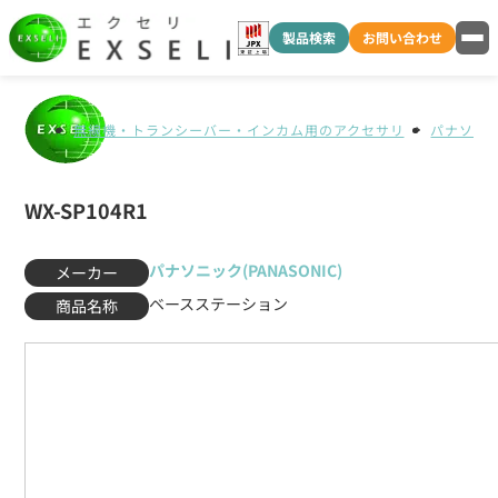
製品検索
お問い合わせ
無線機・トランシーバー・インカム用のアクセサリ
パナソニック
WX-SP104R1
パナソニック(PANASONIC)
メーカー
ベースステーション
商品名称