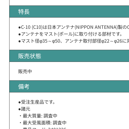
特長
●C-10 (C10)は日本アンテナ(NIPPON ANTENN
●アンテナをマスト(ポール)に取り付ける部材です。
●マスト径φ35～φ50、アンテナ取付部径φ22～φ26
販売状態
販売中
備考
●受注生産品です。
●諸元
・最大質量: 調査中
・最大受風面積: 調査中