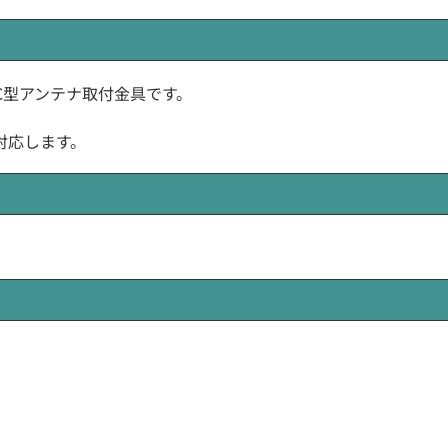
A)製のC型アンテナ取付金具です。
に対応します。