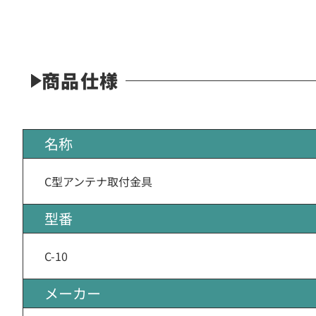
商品仕様
名称
C型アンテナ取付金具
型番
C-10
メーカー