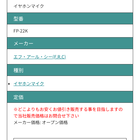
イヤホンマイク
型番
FP-22K
メーカー
エフ・アール・シー(F.R.C)
種別
イヤホンマイク
定価
※どこよりもお安くお値引き販売する事を目指しますの
で当社販売価格はお問合せ下さい
メーカー価格: オープン価格