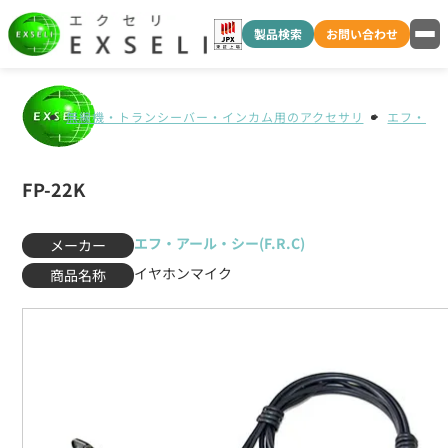
製品検索
お問い合わせ
無線機・トランシーバー・インカム用のアクセサリ
エフ・アール
FP-22K
エフ・アール・シー(F.R.C)
メーカー
イヤホンマイク
商品名称