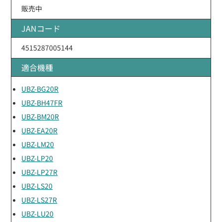
販売中
JANコード
4515287005144
適合機種
UBZ-BG20R
UBZ-BH47FR
UBZ-BM20R
UBZ-EA20R
UBZ-LM20
UBZ-LP20
UBZ-LP27R
UBZ-LS20
UBZ-LS27R
UBZ-LU20