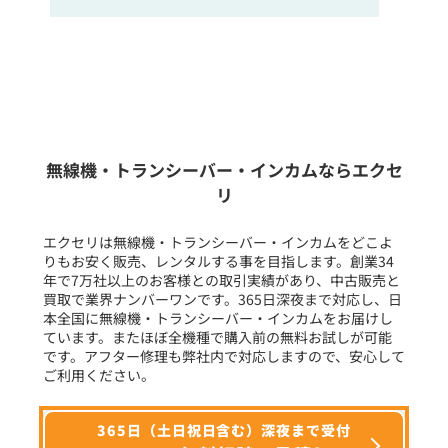
販売
/
レンタル
/
リース
新品
/
中古
生産終了品を含む
無線機・トランシーバー・インカムならエクセ
リ
フリーワード入力(製品名等)
エクセリは無線機・トランシーバー・インカムをどこよ
りもお安く販売、レンタルする事を目指します。創業34
年で7万社以上のお客様との取引実績があり、中古販売と
選択条件をリセット
買取で業界ナンバーワンです。365日深夜まで対応し、日
本全国に無線機・トランシーバー・インカムをお届けし
ています。またほぼ全機種で購入前の無料お試しが可能
です。アフター修理も弊社内で対応しますので、安心して
ご利用ください。
365日（土日祝日含む）深夜まで受付