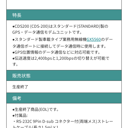
特長
●CDS200 (CDS-200)はスタンダード(STANDARD)製の
GPS・データ通信モデムユニットです。
●スタンダード製車載タイプ業務用無線機
GX5560
のデー
タ通信ポートに接続してデータ通信時に使用します。
●GPS位置情報のデータ通信などに対応可能です。
●伝送速度は2,400bpsと1,200bpsの切り替えが可能で
す。
販売状態
生産終了
備考
●生産終了商品(EOL)です。
●付属品:
・RS-232C 9Pin D-sub コネクター付(両端メス)ストレー
トケーブル(長さ1.5m)×1