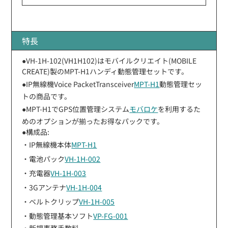
特長
●VH-1H-102(VH1H102)はモバイルクリエイト(MOBILE
CREATE)製のMPT-H1ハンディ動態管理セットです。
●IP無線機Voice PacketTransceiver
MPT-H1
動態管理セッ
トの商品です。
●MPT-H1でGPS位置管理システム
モバロケ
を利用するた
めのオプションが揃ったお得なパックです。
●構成品:
・IP無線機本体
MPT-H1
・電池パック
VH-1H-002
・充電器
VH-1H-003
・3Gアンテナ
VH-1H-004
・ベルトクリップ
VH-1H-005
・動態管理基本ソフト
VP-FG-001
・新規事務手数料