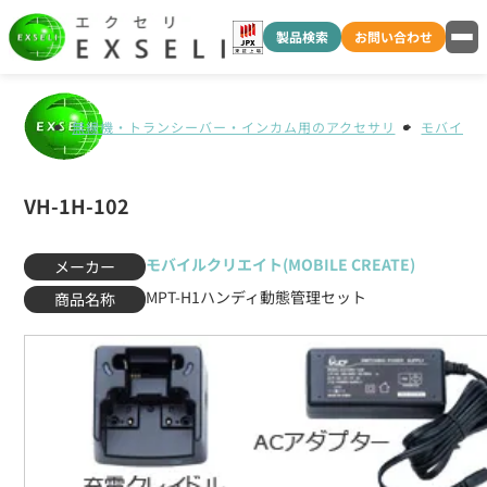
製品検索
お問い合わせ
無線機・トランシーバー・インカム用のアクセサリ
モバイルクリ
VH-1H-102
モバイルクリエイト(MOBILE CREATE)
メーカー
MPT-H1ハンディ動態管理セット
商品名称