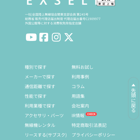
一社)全国陸上無線協会関東支部会員 第245号
総務省 販売代理店届出制度 代理店届出番号C1909977
外国公館等に対する消費税免除指定店舗
種別で探す
無料お試し
メーカーで探す
利用事例
通信距離で探す
コラム
先頭に戻る
性能で探す
用語集
利用業種で探す
会社案内
アクセサリ・パーツ
IR情報
無線機レンタル
特定商取引法表記
リースする(サブスク)
プライバシーポリシー