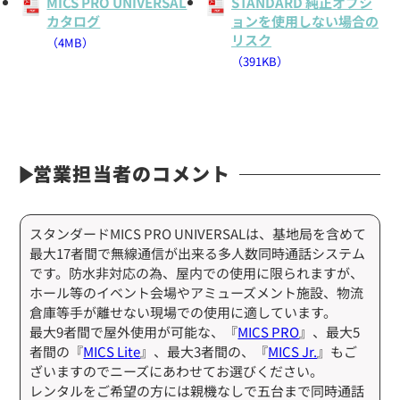
MICS PRO UNIVERSAL
STANDARD 純正オプシ
カタログ
ョンを使用しない場合の
リスク
（4MB）
（391KB）
営業担当者のコメント
スタンダードMICS PRO UNIVERSALは、基地局を含めて
最大17者間で無線通信が出来る多人数同時通話システム
です。防水非対応の為、屋内での使用に限られますが、
ホール等のイベント会場やアミューズメント施設、物流
倉庫等手が離せない現場での使用に適しています。
最大9者間で屋外使用が可能な、『
MICS PRO
』、最大5
者間の『
MICS Lite
』、最大3者間の、『
MICS Jr.
』もご
ざいますのでニーズにあわせてお選びください。
レンタルをご希望の方には親機なしで五台まで同時通話