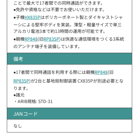
ことで最大で17者間での同時通話ができます。
●免許や資格などは不要でお使いいただけます。
●子機
HX835P
はポリカーボネート製とダイキャストシャ
ーシによる堅牢ボディを実装。薄型・軽量サイズで単三
アルカリ電池3本で約13時間の運用が可能です。
●親機
RP848
(旧
RP835P
)は快適な通信環境をつくる3系統
のアンテナ端子を装備しています。
備考
●17者間で同時通話を利用する際には親機
RP848
(旧
RP835P
)が2台と基地局制御装置 CX835Pが別途必要とな
ります。
●諸元
・ARIB規格: STD-31
JANコード
なし