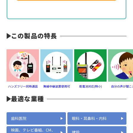
この製品の特長
ハンズフリー同時通話
無線中継装置使用可
乾電池対応(特小)
自分の声が聞こ
最適な業種
歯科医院
眼科・耳鼻科・内科
映画、テレビ番組、CM、
建設