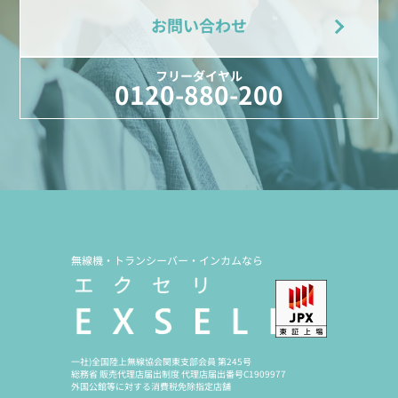
お問い合わせ
フリーダイヤル
0120-880-200
無線機・トランシーバー・インカムなら
一社)全国陸上無線協会関東支部会員 第245号
総務省 販売代理店届出制度 代理店届出番号C1909977
外国公館等に対する消費税免除指定店舗