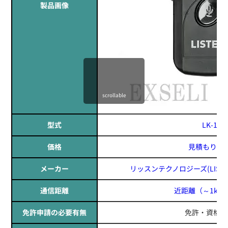
製品画像
scrollable
型式
LK-1
価格
見積もりす
メーカー
リッスンテクノロジーズ(LISTEN 
通信距離
近距離
（～1km
免許申請の必要有無
免許・資格不