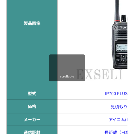
製品画像
scrollable
型式
IP700 PLUS / I
価格
見積もりす
メーカー
アイコム(ICO
通信距離
長距離
（日本全