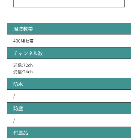
周波数帯
400MHz帯
チャンネル数
送信:72ch
受信:24ch
防水
/
防塵
/
付属品