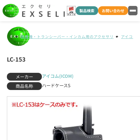
製品検索
お問い合わせ
無線機・トランシーバー・インカム用のアクセサリ
アイコム(I
LC-153
アイコム(ICOM)
メーカー
ハードケースS
商品名称