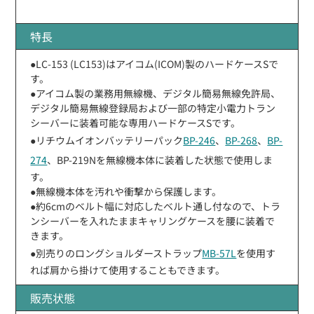
特長
●LC-153 (LC153)はアイコム(ICOM)製のハードケースSで
す。
●アイコム製の業務用無線機、デジタル簡易無線免許局、
デジタル簡易無線登録局および一部の特定小電力トラン
シーバーに装着可能な専用ハードケースSです。
●リチウムイオンバッテリーパック
BP-246
、
BP-268
、
BP-
274
、BP-219Nを無線機本体に装着した状態で使用しま
す。
●無線機本体を汚れや衝撃から保護します。
●約6cmのベルト幅に対応したベルト通し付なので、トラ
ンシーバーを入れたままキャリングケースを腰に装着で
きます。
●別売りのロングショルダーストラップ
MB-57L
を使用す
れば肩から掛けて使用することもできます。
販売状態