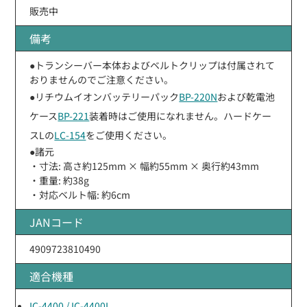
販売中
備考
●トランシーバー本体およびベルトクリップは付属されて
おりませんのでご注意ください。
●リチウムイオンバッテリーパック
BP-220N
および乾電池
ケース
BP-221
装着時はご使用になれません。ハードケー
スLの
LC-154
をご使用ください。
●諸元
・寸法: 高さ約125mm × 幅約55mm × 奥行約43mm
・重量: 約38g
・対応ベルト幅: 約6cm
JANコード
4909723810490
適合機種
IC-4400 / IC-4400L