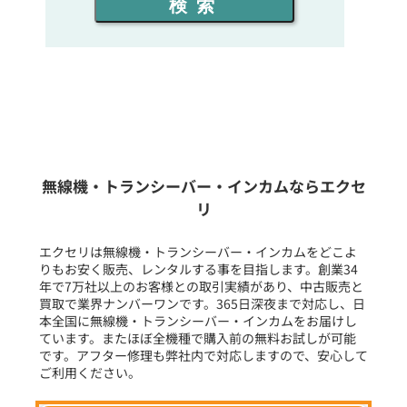
検索
同時通話人数を選ぶ
販売
/
レンタル
/
リース
新品
/
中古
生産終了品を含む
無線機・トランシーバー・インカムならエクセ
リ
フリーワード入力(製品名等)
エクセリは無線機・トランシーバー・インカムをどこよ
りもお安く販売、レンタルする事を目指します。創業34
年で7万社以上のお客様との取引実績があり、中古販売と
選択条件をリセット
買取で業界ナンバーワンです。365日深夜まで対応し、日
本全国に無線機・トランシーバー・インカムをお届けし
ています。またほぼ全機種で購入前の無料お試しが可能
です。アフター修理も弊社内で対応しますので、安心して
ご利用ください。