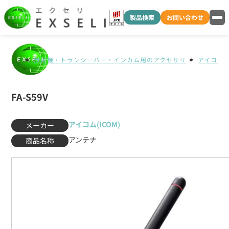
製品検索
お問い合わせ
無線機・トランシーバー・インカム用のアクセサリ
アイコム(I
FA-S59V
アイコム(ICOM)
メーカー
アンテナ
商品名称