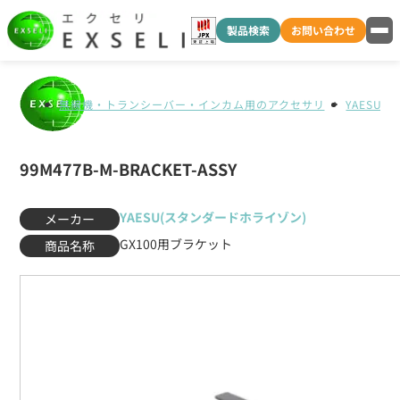
製品検索
お問い合わせ
無線機・トランシーバー・インカム用のアクセサリ
YAESU
99M477B-M-BRACKET-ASSY
YAESU(スタンダードホライゾン)
メーカー
GX100用ブラケット
商品名称