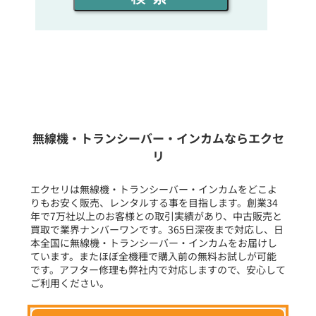
同時通話人数を選ぶ
販売
/
レンタル
/
リース
新品
/
中古
生産終了品を含む
無線機・トランシーバー・インカムならエクセ
リ
フリーワード入力(製品名等)
エクセリは無線機・トランシーバー・インカムをどこよ
りもお安く販売、レンタルする事を目指します。創業34
年で7万社以上のお客様との取引実績があり、中古販売と
選択条件をリセット
買取で業界ナンバーワンです。365日深夜まで対応し、日
本全国に無線機・トランシーバー・インカムをお届けし
ています。またほぼ全機種で購入前の無料お試しが可能
です。アフター修理も弊社内で対応しますので、安心して
ご利用ください。