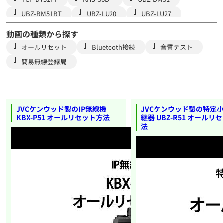
UBZ-BM51BT
UBZ-LU20
UBZ-LU27
UBZ-LU27BT
PTT
TPZ-D563
動画の種類から探す
TPZ-D563E
TPZ-D563BT
TPZ-D563BTE
オールリセット
Bluetooth接続
音質テスト
TCP-D261E
TCP-D261
TCP-D261BTE
簡易無線登録局
TCP-D261BT
TCP-D561
TCP-D561BT
UBZ-RJ27
TMZ-D504E
TMZ-D504
UBZ-LP20
UBZ-LP27R
UBZ-LS20
JVCケンウッド製のIP無線機
JVCケンウッド製の特定
UBZ-LS27R
UBZ-BH47FR
TCP-D551
KBX-P51 オールリセット方法
継器 UBZ-R51 オールリ
法
UBZ-M51SE
UBZ-M51S
UBZ-M51LE
UBZ-M51L
TPZ-D510
TCP-D151C
TCP-D251C
UTB-10
UBZ-S20
UBZ-BM20R
UBZ-M31
UBZ-M31E
TPZ-D553
UBZ-S27
UBZ-EA20R
UBZ-LM20
TCP-D503
TPZ-D503
UBZ-S700