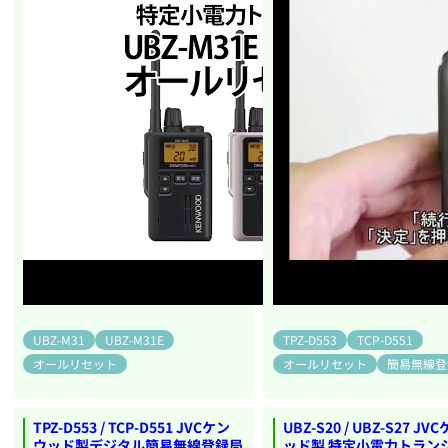
UBZ-M31
UBZ-M31E
TPZ-D553
TCP-D551
オールリセット
オールリセット
簡易無線登
TPZ-D553 / TCP-D551 JVCケン
UBZ-S20 / UBZ-S27 J
ウッド製デジタル簡易無線登録局
ッド製 特定小電力トラン