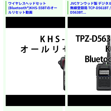
ワイヤレスヘッドセット
JVCケンウッド製 デジタ
(Bluetooth®)KHS-55BTのオー
無線登録局 TCP-D561BT / 
ルリセット動画
D563BT...