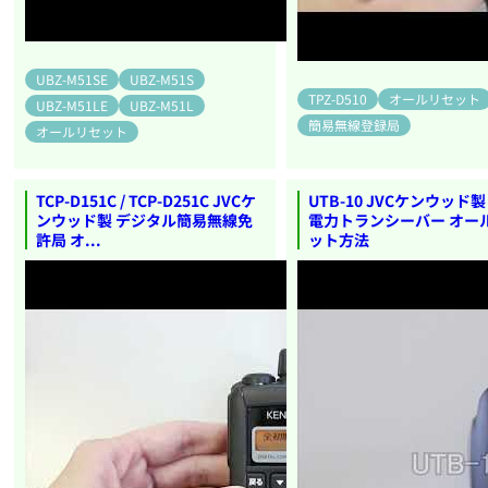
UBZ-M51SE
UBZ-M51S
TPZ-D510
オールリセット
UBZ-M51LE
UBZ-M51L
簡易無線登録局
オールリセット
TCP-D151C / TCP-D251C JVCケ
UTB-10 JVCケンウッド
ンウッド製 デジタル簡易無線免
電力トランシーバー オー
許局 オ...
ット方法