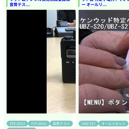
音質テス...
ー オールリ...
TPZ-D553
TCP-D551
音質テスト
UBZ-S27
オールリセット