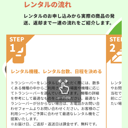
レンタルの流れ
レンタルのお申し込みから実際の商品の発
送、返却まで一連の流れをご紹介します。
STEP
STEP
1
2
レンタル機種、レンタル台数、日程を決める
トランシーバーをレンタルしていただく際には、数多
レンタル
くある機種の中からご利用されたい場面や機種に応じ
やお問い
てトランシーバーを選んでいただきます。機種の詳細
当社では
scrollable
を参考にして最適なものをご選択ください。最適なト
前にご使
ランシーバーが分からない場合は、お電話かお問い合
たい場合
わせフォームよりお問い合わせください。お客様のご
利用シーンやご予算に合わせて最適なレンタル機をご
提案いたします。
※お届け日、ご返却・返送日は課金せず、無料です。