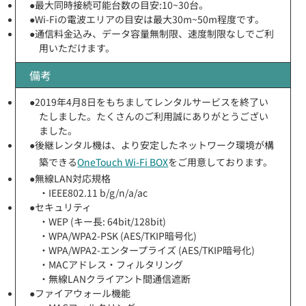
●最大同時接続可能台数の目安:10~30台。
●Wi-Fiの電波エリアの目安は最大30m~50m程度です。
●通信料金込み、データ容量無制限、速度制限なしでご利
用いただけます。
備考
●2019年4月8日をもちましてレンタルサービスを終了い
たしました。たくさんのご利用誠にありがとうござい
ました。
●後継レンタル機は、より安定したネットワーク環境が構
築できる
OneTouch Wi-Fi BOX
をご用意しております。
●無線LAN対応規格
・IEEE802.11 b/g/n/a/ac
●セキュリティ
・WEP (キー長: 64bit/128bit)
・WPA/WPA2-PSK (AES/TKIP暗号化)
・WPA/WPA2-エンタープライズ (AES/TKIP暗号化)
・MACアドレス・フィルタリング
・無線LANクライアント間通信遮断
●ファイアウォール機能