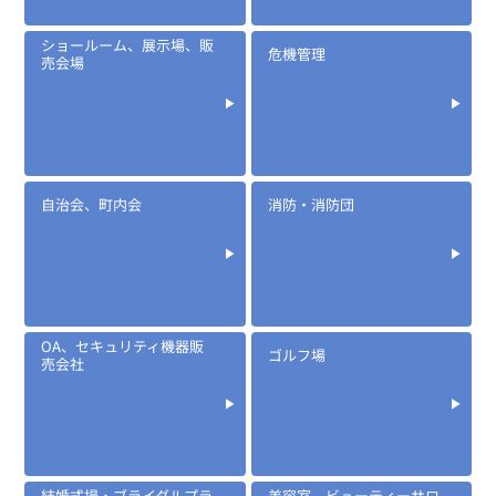
ショールーム、展示場、販
危機管理
売会場
自治会、町内会
消防・消防団
OA、セキュリティ機器販
ゴルフ場
売会社
結婚式場・ブライダルプラ
美容室、ビューティーサロ