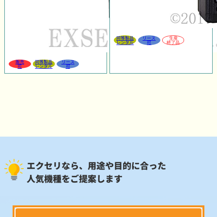
同等製品
リース
生産
レンタル
可
終了品
販売
同等製品
リース
可
レンタル
可
エクセリなら、用途や目的に合った
人気機種をご提案します