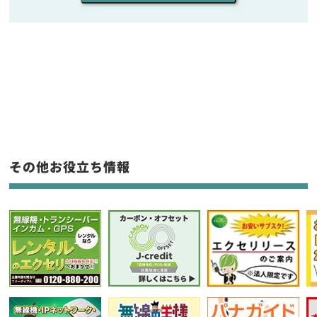
販売
/
レンタル
/
リース
新品
/
中古
生産終了品を含む
フリーワード入力(製品名等)
その他お役立ち情報
選択条件をリセット