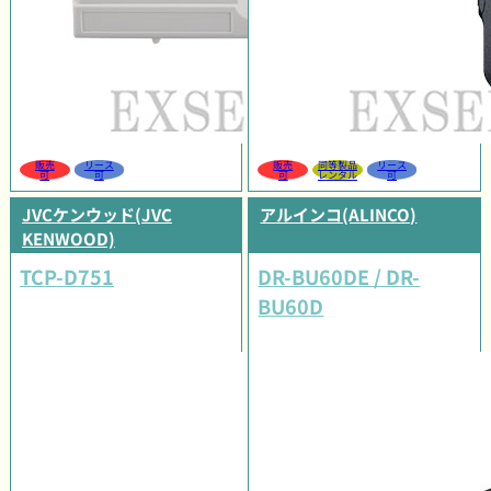
販売
リース
販売
同等製品
リース
可
可
可
レンタル
可
JVCケンウッド(JVC
アルインコ(ALINCO)
KENWOOD)
TCP-D751
DR-BU60DE / DR-
BU60D