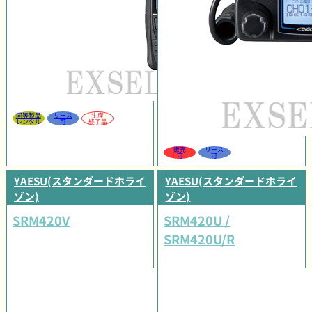
同等製品
リース
生産
レンタル
可
終了品
販売
リース
可
可
YAESU(スタンダードホライ
YAESU(スタンダードホライ
ゾン)
ゾン)
SRM420V
SRM420U /
SRM420U/R