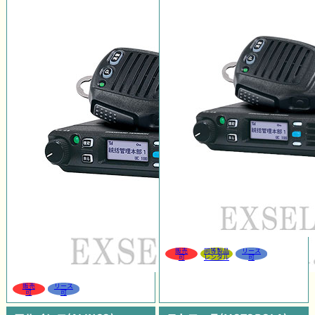
販売
同等製品
リース
可
レンタル
可
販売
リース
可
可