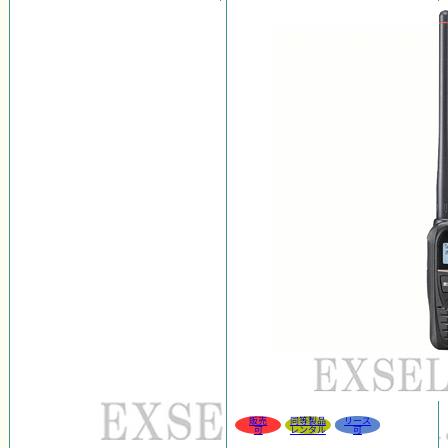
販売
同等製品
リース
可
レンタル
可