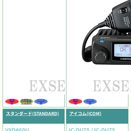
販売
同等製品
リース
販売
リース
可
レンタル
可
可
可
スタンダード(STANDARD)
アイコム(ICOM)
VXD460U
IC-DU75 / IC-DU75