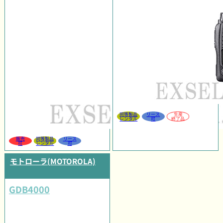
同等製品
リース
生産
レンタル
可
終了品
販売
同等製品
リース
可
レンタル
可
モトローラ(MOTOROLA)
GDB4000