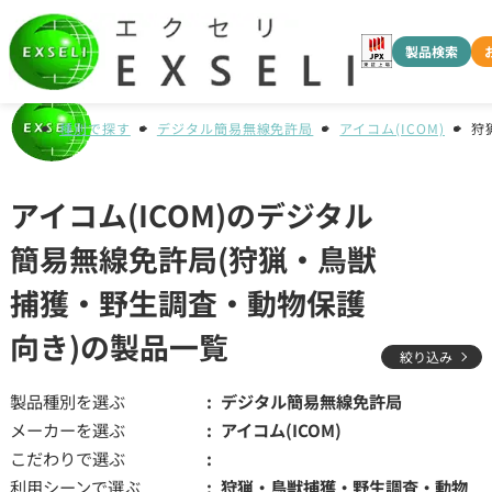
製品検索
種別で探す
デジタル簡易無線免許局
アイコム(ICOM)
狩
アイコム(ICOM)のデジタル
簡易無線免許局(狩猟・鳥獣
捕獲・野生調査・動物保護
向き)の製品一覧
絞り込み
製品種別を選ぶ
デジタル簡易無線免許局
メーカーを選ぶ
アイコム(ICOM)
こだわりで選ぶ
利用シーンで選ぶ
狩猟・鳥獣捕獲・野生調査・動物