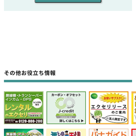
同時通話人数を選ぶ
販売
/
レンタル
/
リース
新品
/
中古
生産終了品を含む
フリーワード入力(製品名等)
その他お役立ち情報
選択条件をリセット