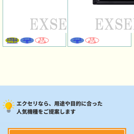
同等製品
リース
生産
リース
生産
レンタル
可
終了品
可
終了品
エクセリなら、用途や目的に合った
人気機種をご提案します