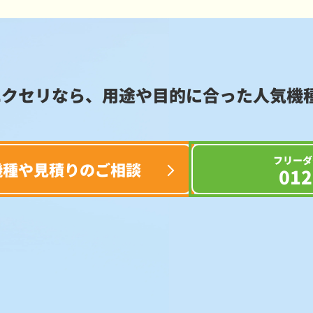
エクセリなら、用途や目的に合った
人気機
フリーダ
機種や見積りのご相談
012