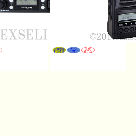
同等製品
リース
生産
レンタル
可
終了品