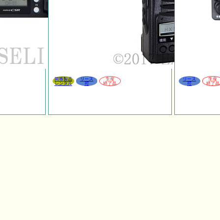
同等製品
リース
生産
リース
生産
レンタル
可
終了品
可
終了品