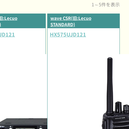
1～5件を表示
旧:Lecuo
wave CSR(旧:Lecuo
)
STANDARD)
JD121
HX575UJD121