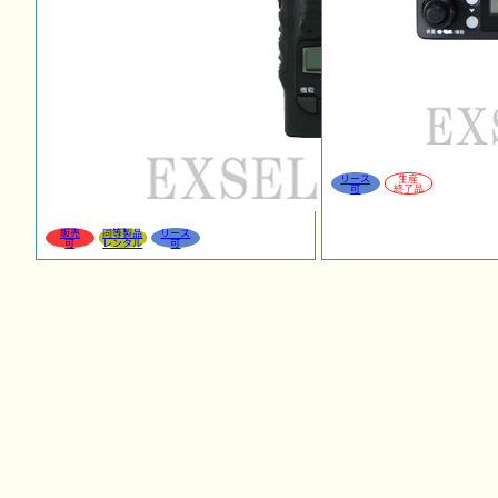
リース
生産
可
終了品
販売
同等製品
リース
可
レンタル
可