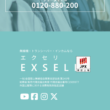
0120-880-200
無線機・トランシーバー・インカムなら
一社)全国陸上無線協会関東支部会員 第245号
総務省 販売代理店届出制度 代理店届出番号C1909977
外国公館等に対する消費税免除指定店舗