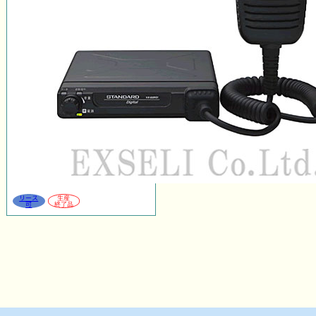
リース
生産
可
終了品