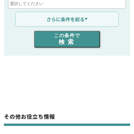
通信距離を選ぶ
さらに条件を絞る
出力を選ぶ
この条件で
検索
同時通話人数を選ぶ
販売
/
レンタル
/
リース
新品
/
中古
生産終了品を含む
フリーワード入力(製品名等)
その他お役立ち情報