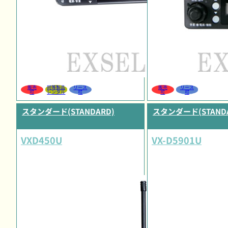
販売
同等製品
リース
販売
リース
可
レンタル
可
可
可
スタンダード(STANDARD)
スタンダード(STANDA
VXD450U
VX-D5901U