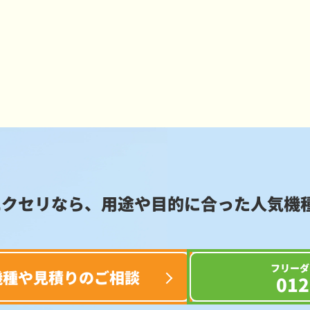
エクセリなら、用途や目的に合った
人気機
フリーダ
機種や見積りのご相談
012