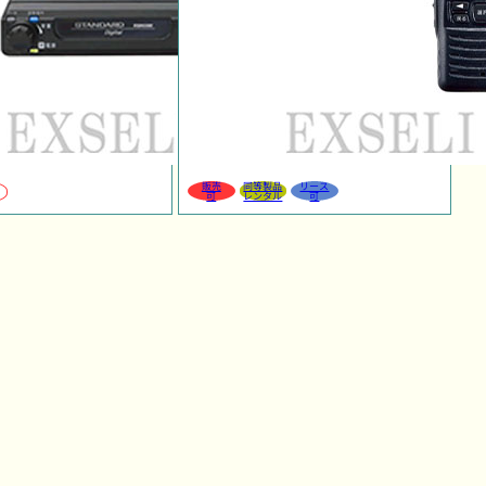
販売
同等製品
リース
可
レンタル
可