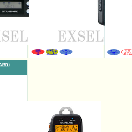
販売
同等製品
リース
リース
生産
可
レンタル
可
可
終了品
RD)