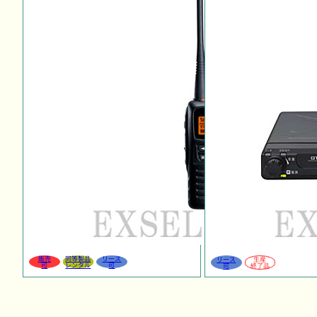
販売
同等製品
リース
リース
生産
可
レンタル
可
可
終了品