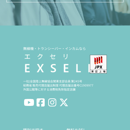
無線機・トランシーバー・インカムなら
一社)全国陸上無線協会関東支部会員 第245号
総務省 販売代理店届出制度 代理店届出番号C1909977
外国公館等に対する消費税免除指定店舗