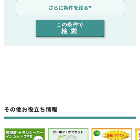
通信距離を選ぶ
さらに条件を絞る
出力を選ぶ
この条件で
検索
同時通話人数を選ぶ
販売
/
レンタル
/
リース
新品
/
中古
生産終了品を含む
フリーワード入力(製品名等)
その他お役立ち情報
選択条件をリセット