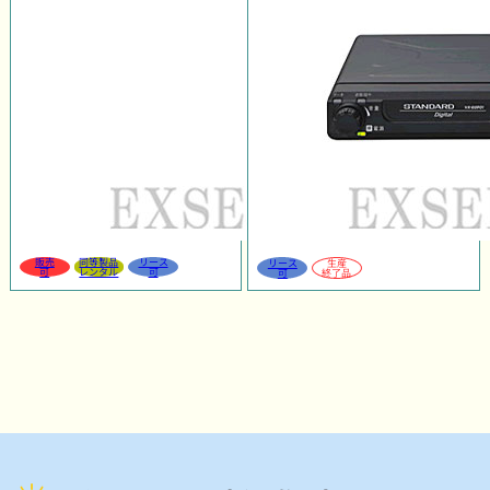
販売
同等製品
リース
リース
生産
可
レンタル
可
可
終了品