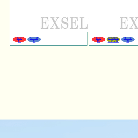
販売
リース
販売
同等製品
リース
可
可
可
レンタル
可