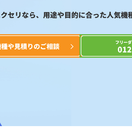
エクセリなら、用途や目的に合った
人気機
フリーダ
機種や見積りのご相談
012