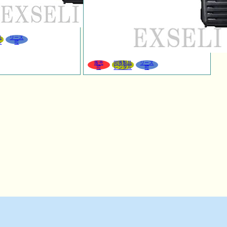
品
リース
ル
可
販売
同等製品
リース
可
レンタル
可