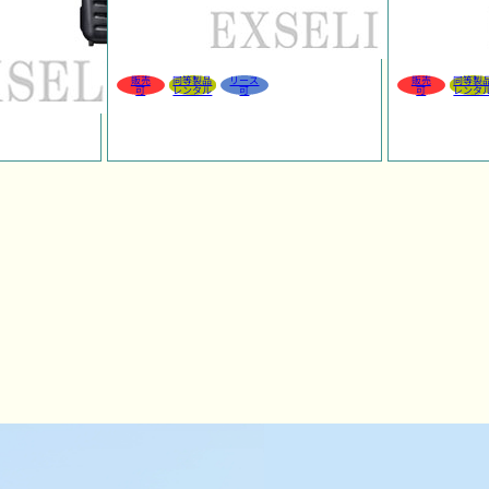
販売
同等製品
リース
販売
同等製
可
レンタル
可
可
レンタ